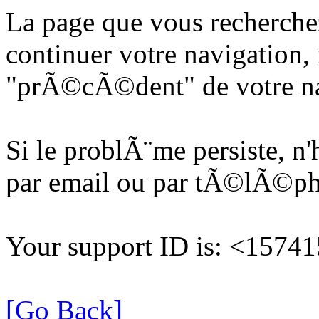
La page que vous recherche
continuer votre navigation, 
"prÃ©cÃ©dent" de votre na
Si le problÃ¨me persiste, n
par email ou par tÃ©lÃ©p
Your support ID is: <157
[Go Back]