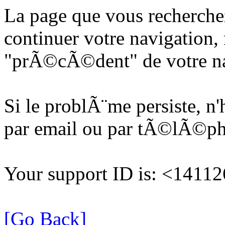
La page que vous recherche
continuer votre navigation, 
"prÃ©cÃ©dent" de votre na
Si le problÃ¨me persiste, n
par email ou par tÃ©lÃ©p
Your support ID is: <141
[Go Back]