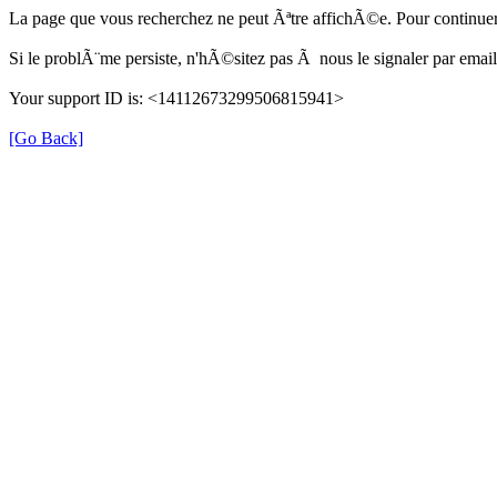
La page que vous recherchez ne peut Ãªtre affichÃ©e. Pour continuer
Si le problÃ¨me persiste, n'hÃ©sitez pas Ã nous le signaler par em
Your support ID is: <14112673299506815941>
[Go Back]