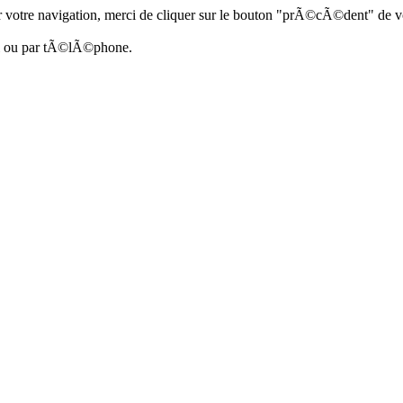
 votre navigation, merci de cliquer sur le bouton "prÃ©cÃ©dent" de vo
ail ou par tÃ©lÃ©phone.