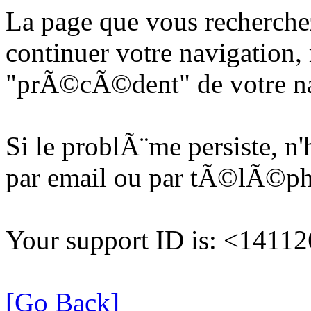
La page que vous recherche
continuer votre navigation, 
"prÃ©cÃ©dent" de votre na
Si le problÃ¨me persiste, n
par email ou par tÃ©lÃ©p
Your support ID is: <141
[Go Back]