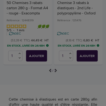
50 Chemises 3 rabats
Chemise 3 rabats à
carton 280 g - Format A4
élastiques - 2nd Life -
- rouge - Exacompta
polypropylène - Oxford
Référence : 12448319
Référence : 125476
5
/
5
-
1
avis
AGEC
AGEC
44,49 € HT
6,80 € HT
(53,39 € TTC)
(8,16 € TTC)
EN STOCK, LIVRÉ EN 24/48H
EN STOCK, LIVRÉ EN 24/48H
AJOUTER
AJOUTER
1
/
7
Cette chemise à élastiques est en carte 280g afin
d'offrir une haute qualité et d'être résistante. Elle