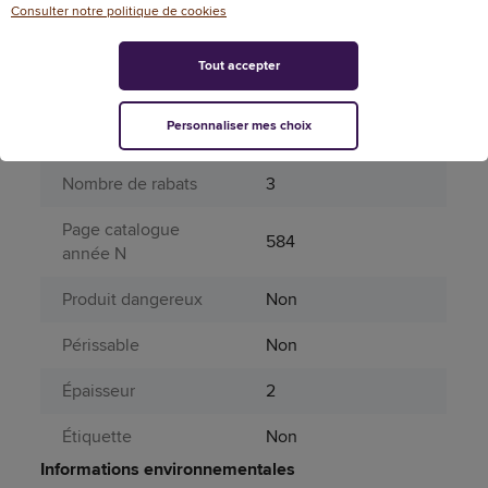
Grammage
280
Consulter notre politique de cookies
Largeur du dos
20
Tout accepter
Matière principale
Bois, Papier, Carton
Personnaliser mes choix
Matières
carte
Nombre de rabats
3
Page catalogue
584
année N
Produit dangereux
Non
Périssable
Non
Épaisseur
2
Étiquette
Non
Informations environnementales