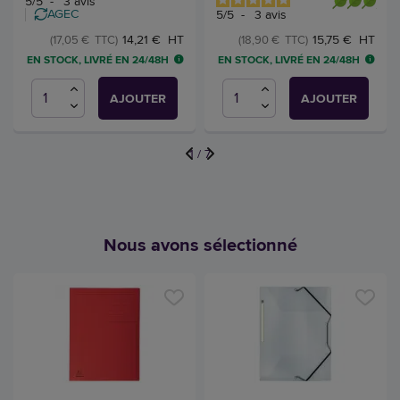
5
/
5
-
3
avis
AGEC
5
/
5
-
3
avis
14,21 € HT
15,75 € HT
(17,05 € TTC)
(18,90 € TTC)
EN STOCK, LIVRÉ EN 24/48H
EN STOCK, LIVRÉ EN 24/48H
AJOUTER
AJOUTER
1
/
7
Nous avons sélectionné