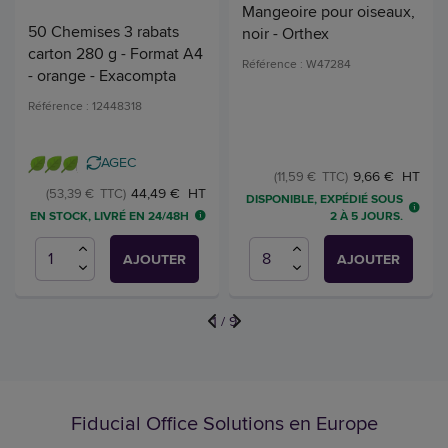
Mangeoire pour oiseaux,
50 Chemises 3 rabats
noir - Orthex
carton 280 g - Format A4
Référence : W47284
- orange - Exacompta
Référence : 12448318
AGEC
9,66 € HT
(11,59 € TTC)
44,49 € HT
(53,39 € TTC)
DISPONIBLE, EXPÉDIÉ SOUS
EN STOCK, LIVRÉ EN 24/48H
2 À 5 JOURS.
AJOUTER
AJOUTER
1
/
9
Fiducial Office Solutions en Europe