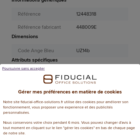
Référence
12448318
Référence fabricant
448009E
Dimensions
Code Ange Bleu
UZ14b
Attributs spécifiques
Poursuivre sans accepter
Aérosol
Non
Capacité nombre de
200
Gérer mes préférences en matière de cookies
feuilles
Notre site fiducial-office-solutions.fr utilise des cookies pour améliorer son
Couleur (sauvegarde
fonctionnement, vous proposer une experience et des publicités
orange
personnalisées.
PRO185)
Nous conservons votre choix pendant 6 mois. Vous pouvez changer d'avis à
Format du contenu
A4
tout moment en cliquant sur le lien "gérer les cookies" en bas de chaque page
de notre site.