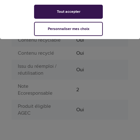
Tout accepter
% de recyclable
41
% de recyclé
85
Personnaliser mes choix
Contenu recyclable
Oui
Contenu recyclé
Oui
Issu du réemploi /
Oui
réutilisation
Note
2
Ecoresponsable
Produit éligible
Oui
AGEC