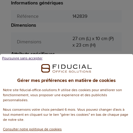
Informations génériques
Référence
142839
Dimensions
27 cm (L) x 10 cm (P)
Dimensions
x 23 cm (H)
Attributs spécifiques
Poursuivre sans accepter
Aérosol
Non
Couleur (sauvegarde
Gérer mes préférences en matière de cookies
marron
PRO185)
Notre site fiducial-office-solutions.fr utilise des cookies pour améliorer son
fonctionnement, vous proposer une experience et des publicités
Longueur du fil
1,5
personnalisées.
Nous conservons votre choix pendant 6 mois. Vous pouvez changer d'avis à
Produit dangereux
Non
tout moment en cliquant sur le lien "gérer les cookies" en bas de chaque page
de notre site.
Périssable
Non
Consulter notre politique de cookies
Informations environnementales