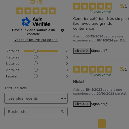
5
/
5
5
/
5
Avis vérifié
Cendrier extérieur très simple à
fixer avec une grande 
contenance
Basé sur
2
avis soumis à un
contrôle
Avis du
06/12/2024
, suite à une
Voir tous les avis sur ce site
expérience du
18/11/2024
par
D.L.
Utile
(0)
Signaler
5
étoiles
2
4
étoiles
0
3
étoiles
0
5
/
5
2
étoiles
0
Avis vérifié
1
étoile
0
Nickel
Trier les avis
Avis du
18/11/2023
, suite à une
expérience du
20/10/2023
par
A.A.
Utile
(0)
Signaler
1