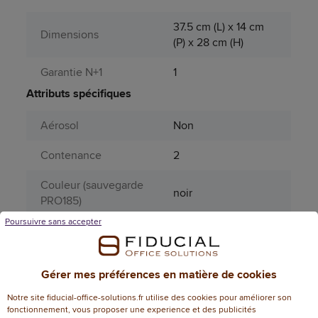
37.5 cm (L) x 14 cm
Dimensions
(P) x 28 cm (H)
Garantie N+1
1
Attributs spécifiques
Aérosol
Non
Contenance
2
Couleur (sauvegarde
noir
PRO185)
Poursuivre sans accepter
Matière principale
Métal
Matières
acier
Gérer mes préférences en matière de cookies
Page catalogue
362
Notre site fiducial-office-solutions.fr utilise des cookies pour améliorer son
année N
fonctionnement, vous proposer une experience et des publicités