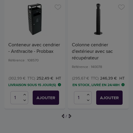
Conteneur avec cendrier
Colonne cendrier
- Anthracite - Probbax
d'extérieur avec sac
récupérateur
Référence : 108570
Référence : 140078
252,49 € HT
246,39 € HT
(302,99 € TTC)
(295,67 € TTC)
LIVRAISON SOUS 15 JOUR(S)
EN STOCK, LIVRÉ EN 24/48H
AJOUTER
AJOUTER
1
/
7