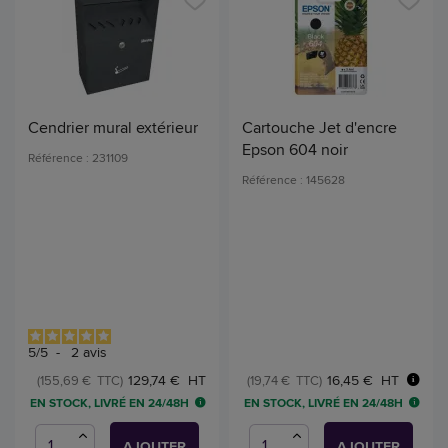
Cendrier mural extérieur
Cartouche Jet d'encre
Epson 604 noir
Référence : 231109
Référence : 145628
5
/
5
-
2
avis
16,45 € HT
129,74 € HT
(19,74 € TTC)
(155,69 € TTC)
EN STOCK, LIVRÉ EN 24/48H
EN STOCK, LIVRÉ EN 24/48H
AJOUTER
AJOUTER