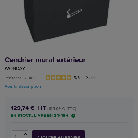
Cendrier mural extérieur
WONDAY
5
/
5
-
2
avis
Référence : 231109
Voir la description
129,74 € HT
(155,69 € TTC)
EN STOCK, LIVRÉ EN 24/48H
AJOUTER AU PANIER