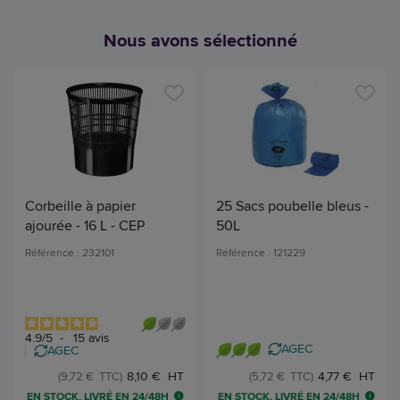
Nous avons sélectionné
Corbeille à papier
25 Sacs poubelle bleus -
ajourée - 16 L - CEP
50L
Référence : 232101
Référence : 121229
4.9
/
5
-
15
avis
AGEC
AGEC
8,10 € HT
4,77 € HT
(9,72 € TTC)
(5,72 € TTC)
EN STOCK, LIVRÉ EN 24/48H
EN STOCK, LIVRÉ EN 24/48H