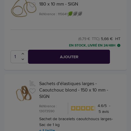
180 x 10 mm - SIGN
Référence : 115641
5,66 € HT
(6,79 € TTC)
EN STOCK, LIVRÉ EN 24/48H
AJOUTER
Sachets d'élastiques larges -
Caoutchouc blond - 150 x 10 mm -
SIGN
4.6
/
5
-
Référence :
13073590
5
avis
Sachet de bracelets caoutchoucs larges-
Sac de 1 kg
+ 1 taille