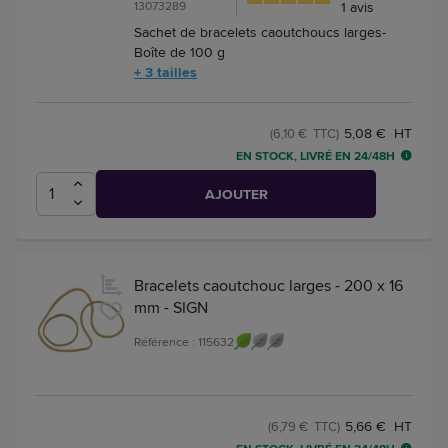
13073289
1
avis
Sachet de bracelets caoutchoucs larges-
Boîte de 100 g
+ 3 tailles
5,08 € HT
(6,10 € TTC)
EN STOCK, LIVRÉ EN 24/48H
AJOUTER
Bracelets caoutchouc larges - 200 x 16
mm - SIGN
Référence : 115632
5,66 € HT
(6,79 € TTC)