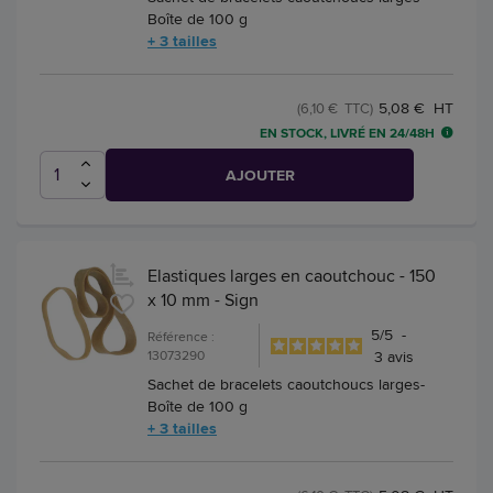
Boîte de 100 g
+ 3 tailles
5,08 € HT
(6,10 € TTC)
EN STOCK, LIVRÉ EN 24/48H
AJOUTER
Elastiques larges en caoutchouc - 150
x 10 mm - Sign
5
/
5
-
Référence :
13073290
3
avis
Sachet de bracelets caoutchoucs larges-
Boîte de 100 g
+ 3 tailles