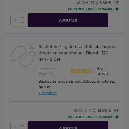
5,66 € HT
(6,79 € TTC)
EN STOCK, LIVRÉ EN 24/48H
AJOUTER
Sachet de 1 kg de bracelets élastiques
étroits en caoutchouc - Blond - 120
mm - SIGN
4
/
5
-
Référence :
13073484
4
avis
Sachet de bracelets caoutchouc étroits-Sac
de 1 kg
+ 3 tailles
13,06 € HT
(15,67 € TTC)
EN STOCK, LIVRÉ EN 24/48H
AJOUTER