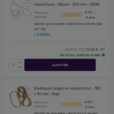
caoutchouc - Blond - 200 mm - SIGN
4.7
/
5
-
Référence :
13073487
6
avis
Sachet de bracelets caoutchouc étroits-Sac
de 1 kg
+ 3 tailles
13,06 € HT
(15,67 € TTC)
EN STOCK, LIVRÉ EN 24/48H
AJOUTER
Elastiques larges en caoutchouc - 180
x 10 mm - Sign
4.8
/
5
-
Référence :
13073291
6
avis
Sachet de bracelets caoutchoucs larges-