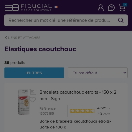
0
LIENS ET ATTACHES
Elastiques caoutchouc
38
produits
FILTRES
Bracelets caoutchouc étroits - 150 x 2
mm - Sign
4.6
/
5
-
Référence :
13073185
10
avis
Boîte de bracelets caoutchoucs étroits-
Boîte de 100 g