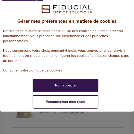
Boule de 270 bracelets élastiques -
Caoutchouc - SIGN
Référence : 107951
Gérer mes préférences en matière de cookies
Boule de bracelets caoutchouc - 145g -
coloris assortis
Notre site fiducial-office-solutions.fr utilise des cookies pour améliorer son
fonctionnement, vous proposer une experience et des publicités
personnalisées.
8,60 € HT
(10,32 € TTC)
Nous conservons votre choix pendant 6 mois. Vous pouvez changer d'avis à
tout moment en cliquant sur le lien "gérer les cookies" en bas de chaque page
EN STOCK, LIVRÉ EN 24/48H
de notre site.
AJOUTER
Consulter notre politique de cookies
Tout accepter
Bracelets caoutchouc étroits - 60 mm -
SIGN
Personnaliser mes choix
Référence : 115634