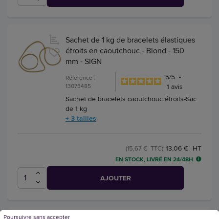
Sachet de 1 kg de bracelets élastiques
étroits en caoutchouc - Blond - 150
mm - SIGN
5
/
5
-
Référence :
13073485
1
avis
Sachet de bracelets caoutchouc étroits-Sac
de 1 kg
+ 3 tailles
13,06 € HT
(15,67 € TTC)
EN STOCK, LIVRÉ EN 24/48H
AJOUTER
Poursuivre sans accepter