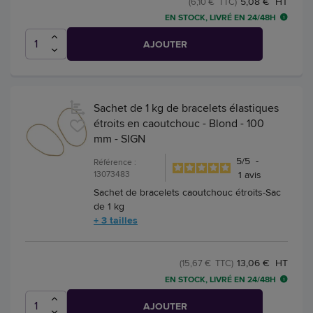
5,08 € HT
(6,10 € TTC)
EN STOCK, LIVRÉ EN 24/48H
AJOUTER
Sachet de 1 kg de bracelets élastiques
étroits en caoutchouc - Blond - 100
mm - SIGN
5
/
5
-
Référence :
13073483
1
avis
Sachet de bracelets caoutchouc étroits-Sac
de 1 kg
+ 3 tailles
13,06 € HT
(15,67 € TTC)
EN STOCK, LIVRÉ EN 24/48H
AJOUTER