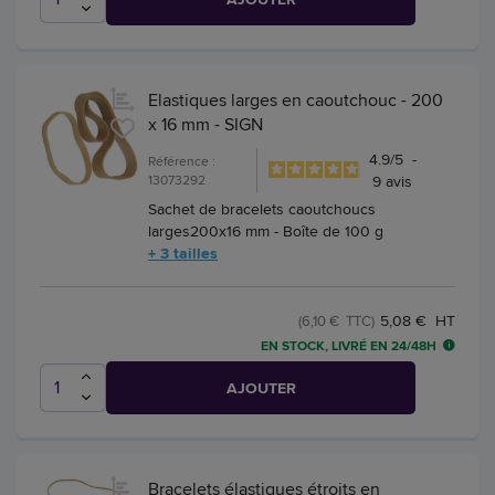
Elastiques larges en caoutchouc - 200
x 16 mm - SIGN
4.9
/
5
-
Référence :
13073292
9
avis
Sachet de bracelets caoutchoucs
larges200x16 mm - Boîte de 100 g
+ 3 tailles
5,08 € HT
(6,10 € TTC)
EN STOCK, LIVRÉ EN 24/48H
AJOUTER
Bracelets élastiques étroits en