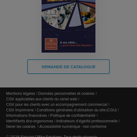
DEMANDE DE CATALOGUE
Mentions légales
Données personnelles et cookies
CGV applicables aux clients du canal web
CGV pour les clients avec un accompagnement commercial
CGV Imprimerie
Conditions générales d'utilisation du site (CGU)
Informations financières
Politique de confidentialité
Identifiants éco-organismes
Indicateurs d'égalité professionnelle
Gérer les cookies
Accessibilité numérique : non conforme
© 2026 Fiducial Office Solutions. Tous droits réservés