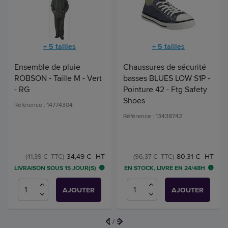
+ 5 tailles
+ 5 tailles
Ensemble de pluie
Chaussures de sécurité
ROBSON - Taille M - Vert
basses BLUES LOW S1P -
- RG
Pointure 42 - Ftg Safety
Shoes
Référence : 14774304
Référence : 13438742
34,49 € HT
80,31 € HT
(41,39 € TTC)
(96,37 € TTC)
LIVRAISON SOUS 15 JOUR(S)
EN STOCK, LIVRÉ EN 24/48H
AJOUTER
AJOUTER
1
/
9