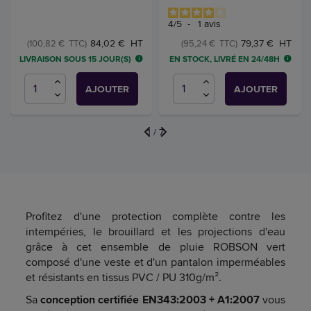
4
/
5
-
1
avis
84,02 € HT
79,37 € HT
(100,82 € TTC)
(95,24 € TTC)
LIVRAISON SOUS 15 JOUR(S)
EN STOCK, LIVRÉ EN 24/48H
AJOUTER
AJOUTER
1
/
7
Profitez d'une protection complète contre les
intempéries, le brouillard et les projections d'eau
grâce à cet ensemble de pluie ROBSON vert
composé d'une veste et d'un pantalon imperméables
et résistants en tissus PVC / PU 310g/m².
Sa
conception certifiée EN343:2003 + A1:2007
vous