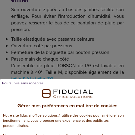
Son ouverture zippée au bas des jambes facilite son
enfilage. Pour éviter l'introduction d'humidité, vous
pouvez resserrer le bas de ce pantalon de pluie par
pression.
Taille élastiquée avec passants ceinture
Ouverture côté par pressions
Fermeture de la braguette par bouton pression
Passe-main de chaque côté
L'ensemble de pluie ROBSON de RG est lavable en
machine à 40°. Taille M, disponible également de la
taille S à la taille 3XL
.
Poursuivre sans accepter
Origine et pays de distribution
Pays de fabrication : NC
Gérer mes préférences en matière de cookies
Distribution : France / Belgique / Luxembourg
Notre site fiducial-office-solutions.fr utilise des cookies pour améliorer son
fonctionnement, vous proposer une experience et des publicités
personnalisées.