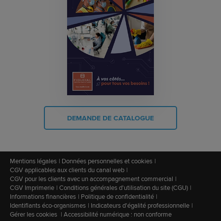
DEMANDE DE CATALOGUE
Mentions légales
Données personnelles et cookies
CGV applicables aux clients du canal web
CGV pour les clients avec un accompagnement commercial
CGV Imprimerie
Conditions générales d'utilisation du site (CGU)
Informations financières
Politique de confidentialité
Identifiants éco-organismes
Indicateurs d'égalité professionnelle
Gérer les cookies
Accessibilité numérique : non conforme