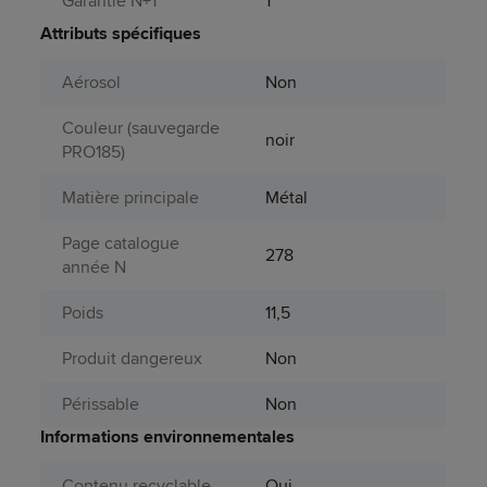
Garantie N+1
1
Attributs spécifiques
Aérosol
Non
Couleur (sauvegarde
noir
PRO185)
Matière principale
Métal
Page catalogue
278
année N
Poids
11,5
Produit dangereux
Non
Périssable
Non
Informations environnementales
Contenu recyclable
Oui