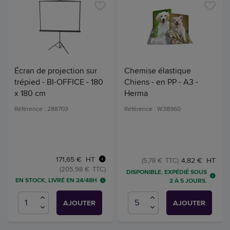
Écran de projection sur
Chemise élastique
trépied - BI-OFFICE - 180
Chiens - en PP - A3 -
x 180 cm
Herma
Référence : 288703
Référence : W38960
171,65 € HT
4,82 € HT
(5,78 € TTC)
(205,98 € TTC)
DISPONIBLE, EXPÉDIÉ SOUS
EN STOCK, LIVRÉ EN 24/48H
2 À 5 JOURS.
AJOUTER
AJOUTER