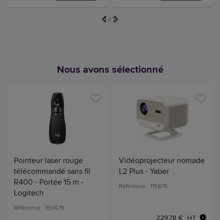
1
/
7
Nous avons sélectionné
Pointeur laser rouge
Vidéoprojecteur nomade
télécommandé sans fil
L2 Plus - Yaber
R400 - Portée 15 m -
Référence : 115676
Logitech
Référence : 150479
229,78 € HT