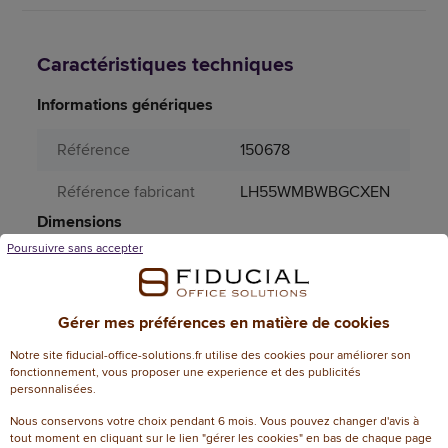
Caractéristiques techniques
Informations génériques
Référence
150678
Référence fabricant
LH55WMBWBGCXEN
Dimensions
Poursuivre sans accepter
Garantie N+1
3
Attributs spécifiques
Gérer mes préférences en matière de cookies
Aérosol
Non
Notre site fiducial-office-solutions.fr utilise des cookies pour améliorer son
fonctionnement, vous proposer une experience et des publicités
Couleur (sauvegarde
personnalisées.
blanc
PRO185)
Nous conservons votre choix pendant 6 mois. Vous pouvez changer d'avis à
tout moment en cliquant sur le lien "gérer les cookies" en bas de chaque page
Matière principale
Plastique