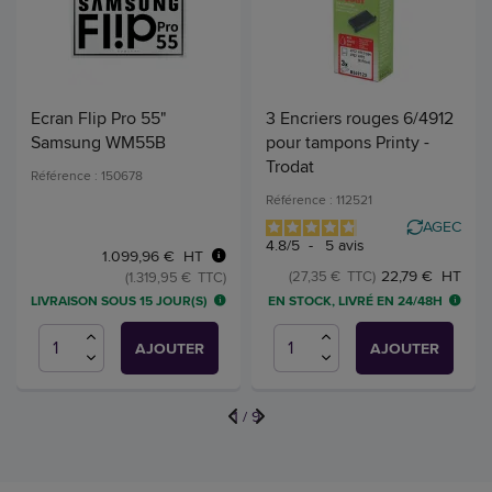
Ecran Flip Pro 55"
3 Encriers rouges 6/4912
Samsung WM55B
pour tampons Printy -
Trodat
Référence : 150678
Référence : 112521
AGEC
4.8
/
5
-
5
avis
1.099,96 € HT
22,79 € HT
(27,35 € TTC)
(1.319,95 € TTC)
LIVRAISON SOUS 15 JOUR(S)
EN STOCK, LIVRÉ EN 24/48H
AJOUTER
AJOUTER
1
/
9