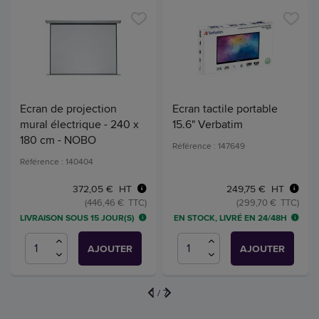
Ecran de projection
Ecran tactile portable
mural électrique - 240 x
15.6" Verbatim
180 cm - NOBO
Référence : 147649
Référence : 140404
372,05 € HT
249,75 € HT
(446,46 € TTC)
(299,70 € TTC)
LIVRAISON SOUS 15 JOUR(S)
EN STOCK, LIVRÉ EN 24/48H
AJOUTER
AJOUTER
1
/
7