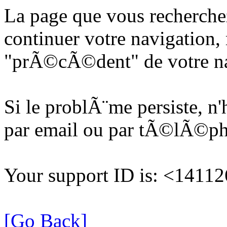
La page que vous recherche
continuer votre navigation, 
"prÃ©cÃ©dent" de votre na
Si le problÃ¨me persiste, n
par email ou par tÃ©lÃ©p
Your support ID is: <141
[Go Back]