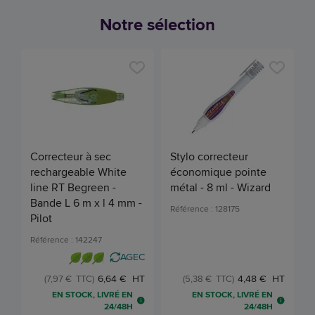
Notre sélection
l
Correcteur à sec
Stylo correcteur
rechargeable White
économique pointe
R
line RT Begreen -
métal - 8 ml - Wizard
Bande L 6 m x l 4 mm -
Référence : 128175
Pilot
Référence : 142247
AGEC
6,64 € HT
4,48 € HT
(7,97 € TTC)
(5,38 € TTC)
EN STOCK, LIVRÉ EN
EN STOCK, LIVRÉ EN
24/48H
24/48H