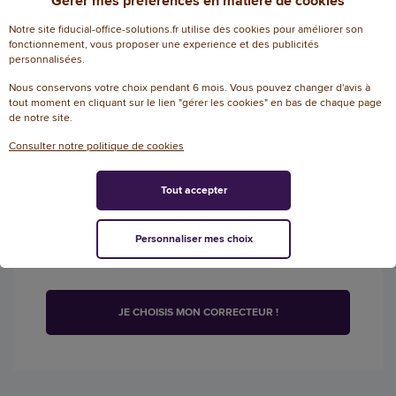
Gérer mes préférences en matière de cookies
rétractables ou bien avec embout de
Notre site fiducial-office-solutions.fr utilise des cookies pour améliorer son
protection, pour une bande toujours propre !
fonctionnement, vous proposer une experience et des publicités
Pour exemple, citons le
ruban correcteur
personnalisées.
rechargeable et rétractable Fiducial
.
Nous conservons votre choix pendant 6 mois. Vous pouvez changer d'avis à
tout moment en cliquant sur le lien "gérer les cookies" en bas de chaque page
de notre site.
Consulter notre politique de cookies
Tout accepter
Personnaliser mes choix
JE CHOISIS MON CORRECTEUR !