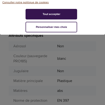
Consulter notre politique de cookies
Référence
125387
Dimensions
Tout accepter
Aucune dimension n'est disponible pour ce
Personnaliser mes choix
produit.
Attributs spécifiques
Aérosol
Non
Couleur (sauvegarde
blanc
PRO185)
Jugulaire
Non
Matière principale
Plastique
Matières
abs
Norme de protection
EN 397