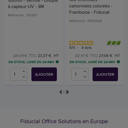
G3000 - Ventilé - Disque
cartonnées colorées -
à capteur UV - 3M
Framboise - Fiducial
Référence : 125387
Référence : 11520928
5
/
5
-
4
avis
23,37 € HT
27,06 € HT
(28,04 € TTC)
(32,47 € TTC)
EN STOCK, LIVRÉ EN 24/48H
EN STOCK, LIVRÉ EN 24/48H
AJOUTER
AJOUTER
1
/
9
Fiducial Office Solutions en Europe