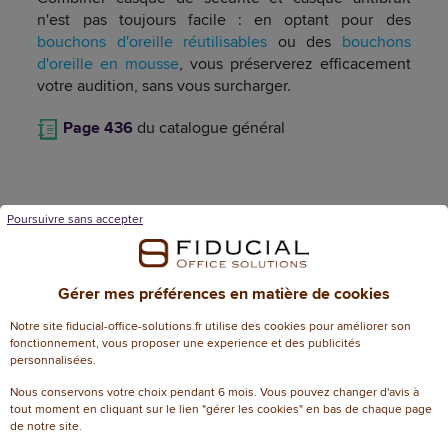
n'est pas toujours facile : en optant pour des
bouchons d'oreille réutilisables
ou des
bouchons
d'oreille en mousse
, vous préserverez efficacement
votre audition, sans vous surcharger.
Page 436
du catalogue général
Origine et pays de distribution
Poursuivre sans accepter
Pays de fabrication : Pologne
Distribution : France / Belgique / Luxembourg
Gérer mes préférences en matière de cookies
Notre site fiducial-office-solutions.fr utilise des cookies pour améliorer son
fonctionnement, vous proposer une experience et des publicités
personnalisées.
Caractéristiques techniques
Nous conservons votre choix pendant 6 mois. Vous pouvez changer d'avis à
tout moment en cliquant sur le lien "gérer les cookies" en bas de chaque page
Informations génériques
de notre site.