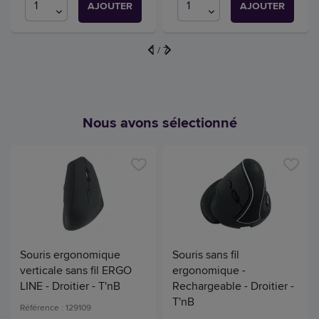
AJOUTER
AJOUTER
1
/
7
Nous avons sélectionné
Souris ergonomique
Souris sans fil
verticale sans fil ERGO
ergonomique -
LINE - Droitier - T'nB
Rechargeable - Droitier -
T'nB
Référence : 129109