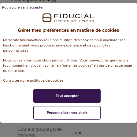
Poursuivre sans accepter
Gérer mes préférences en matière de cookies
Caractéristiques techniques
Notre site fiducial-office-solutions.fr utilise des cookies pour améliorer son
Informations génériques
fonctionnement, vous proposer une experience et des publicités
personnalisées.
Référence
138361
Nous conservons votre choix pendant 6 mois. Vous pouvez changer d'avis à
tout moment en cliquant sur le lien "gérer les cookies" en bas de chaque page
Référence fabricant
8X231AA
de notre site.
Dimensions
Consulter notre politique de cookies
Garantie N+1
2
Tout accepter
Attributs spécifiques
Personnaliser mes choix
Aérosol
Non
Couleur (sauvegarde
noir
PRO185)