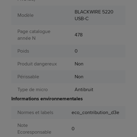
BLACKWIRE 5220
Modèle
USB-C
Page catalogue
478
année N
Poids
0
Produit dangereux
Non
Périssable
Non
Type de micro
Antibruit
Informations environnementales
Normes et labels
eco_contribution_d3e
Note
0
Ecoresponsable