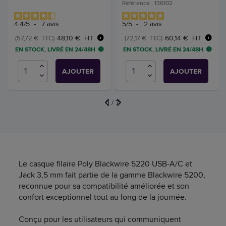
Référence : 136102
4.4
/
5
-
7
avis
5
/
5
-
2
avis
48,10 € HT
60,14 € HT
(57,72 € TTC)
(72,17 € TTC)
EN STOCK, LIVRÉ EN 24/48H
EN STOCK, LIVRÉ EN 24/48H
AJOUTER
AJOUTER
1
/
7
Le casque filaire Poly Blackwire 5220 USB-A/C et
Jack 3,5 mm fait partie de la gamme Blackwire 5200,
reconnue pour sa compatibilité améliorée et son
confort exceptionnel tout au long de la journée.
Conçu pour les utilisateurs qui communiquent