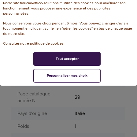
Notre site fiducial-office-solutions.fr utilise des cookies pour améliorer son
fonctionnement, vous proposer une experience et des publicités
Aérosol
Non
personnalisées.
Conditionnement
1 sachet
Nous conservons votre choix pendant 6 mois. Vous pouvez changer d'avis à
tout moment en cliquant sur le lien "gérer les cookies" en bas de chaque page
de notre site.
Durée vie en
4
expédition
Consulter notre politique de cookies
Durée vie en
11
Tout accepter
réception
Végétale autre que
Personnaliser mes choix
Matière principale
le bois
Page catalogue
29
année N
Pays d'origine
Italie
Poids
1