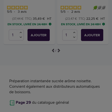
5
/
5
-
3
avis
5
/
5
-
2
avis
35,49 € HT
22,25 € HT
(37,44 € TTC)
(23,47 € TTC)
EN STOCK, LIVRÉ EN 24/48H
EN STOCK, LIVRÉ EN 24/48H
AJOUTER
AJOUTER
1
/
7
Préparation instantanée sucrée arôme noisette.
Convient également aux distributeurs automatiques
de boissons.
Page 29
du catalogue général