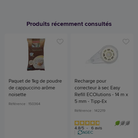
Produits récemment consultés
Paquet de 1kg de poudre
Recharge pour
de cappuccino arôme
correcteur à sec Easy
noisette
Refill ECOlutions - 14 m x
5 mm - Tipp-Ex
Référence : 150364
Référence : 142219
4.8
/
5
-
6
avis
AGEC