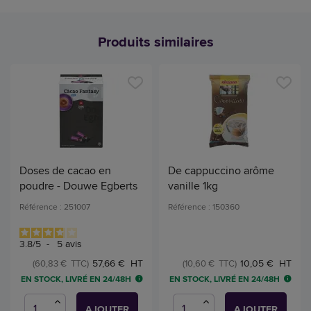
Produits similaires
Doses de cacao en
De cappuccino arôme
poudre - Douwe Egberts
vanille 1kg
Référence : 251007
Référence : 150360
3.8
/
5
-
5
avis
57,66 € HT
10,05 € HT
(60,83 € TTC)
(10,60 € TTC)
EN STOCK, LIVRÉ EN 24/48H
EN STOCK, LIVRÉ EN 24/48H
AJOUTER
AJOUTER