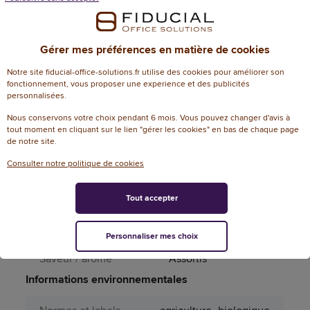
4
expédition
Durée vie en
12
Gérer mes préférences en matière de cookies
réception
Notre site fiducial-office-solutions.fr utilise des cookies pour améliorer son
Végétale autre que
fonctionnement, vous proposer une experience et des publicités
Matière principale
personnalisées.
le bois
Nous conservons votre choix pendant 6 mois. Vous pouvez changer d'avis à
Page catalogue
tout moment en cliquant sur le lien "gérer les cookies" en bas de chaque page
39
année N
de notre site.
Consulter notre politique de cookies
Pays d'origine
France
Tout accepter
Produit dangereux
Non
Périssable
Oui
Personnaliser mes choix
Saveur / arôme
Assortis
Informations environnementales