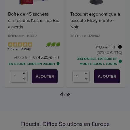
Boîte de 45 sachets
Tabouret ergonomique à
d'infusions Kusmi Tea Bio
bascule Flexy monté -
assortis
Noir
Référence : 140017
Référence : 128982
311,17 € HT
5
/
5
-
2
avis
(373,40 € TTC)
45,26 € HT
(47,75 € TTC)
DISPONIBLE, EXPÉDIÉ ET
EN STOCK, LIVRÉ EN 24/48H
MONTÉ SOUS 6 JOURS
AJOUTER
AJOUTER
1
/
9
Fiducial Office Solutions en Europe