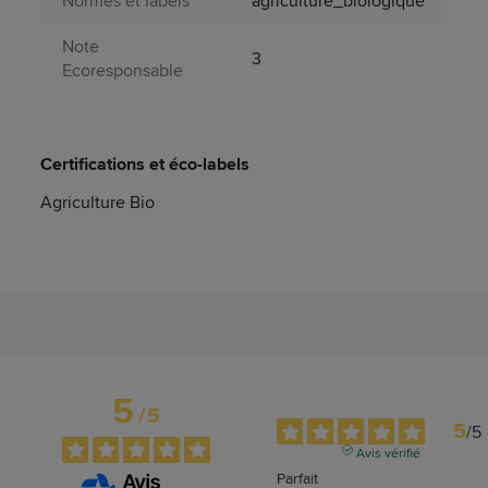
Normes et labels
agriculture_biologique
Note
3
Ecoresponsable
Certifications et éco-labels
Agriculture Bio
5
/
5
5
/
5
Avis vérifié
Parfait