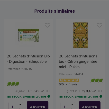
Produits similaires
20 Sachets d'infusion Bio
20 Sachets d'infusions
- Digestion - Ethiquable
bio - Citron gingembre
miel - Pukka
Référence : 128245
Référence : 144134
5
/
5
-
1
avis
6,08 € HT
8,46 € HT
(6,41 € TTC)
(8,93 € TTC)
EN STOCK, LIVRÉ EN 24/48H
EN STOCK, LIVRÉ EN 24/48H
AJOUTER
AJOUTER