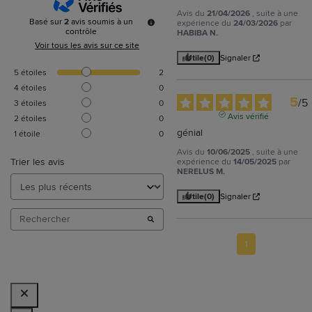
Avis du
21/04/2026
, suite à une
Basé sur
2
avis soumis à un
expérience du
24/03/2026
par
contrôle
HABIBA N.
Voir tous les avis sur ce site
Utile
(0)
Signaler
5
étoiles
2
4
étoiles
0
5
/
5
3
étoiles
0
Avis vérifié
2
étoiles
0
génial
1
étoile
0
Avis du
10/06/2025
, suite à une
Trier les avis
expérience du
14/05/2025
par
NERELUS M.
Utile
(0)
Signaler
1