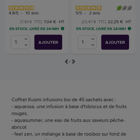
4.8
/
5
-
10
avis
5
/
5
-
2
avis
7,04 € HT
22,25 € HT
(7,43 € TTC)
(23,47 € TTC)
EN STOCK, LIVRÉ EN 24/48H
EN STOCK, LIVRÉ EN 24/48H
AJOUTER
AJOUTER
1
/
7
Coffret Kusmi infusions bio de 45 sachets avec :
- aquarosa, une infusion à base d'hibiscus et de fruits
rouges,
- aquasummer, une eau de fruits aux saveurs pêche-
abricot
- feel zen, un mélange à base de rooibos sur fond de