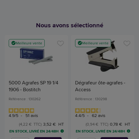
Nous avons sélectionné
Meilleure vente
Meilleure vente
5000 Agrafes SP 19 1/4
Dégrafeur ôte-agrafes -
1906 - Bostitch
Access
Référence : 130262
Référence : 130298
4.9
/
5
-
51
avis
4.4
/
5
-
62
avis
3,52 € HT
0,78 € HT
(4,22 € TTC)
(0,94 € TTC)
EN STOCK, LIVRÉ EN 24/48H
EN STOCK, LIVRÉ EN 24/48H