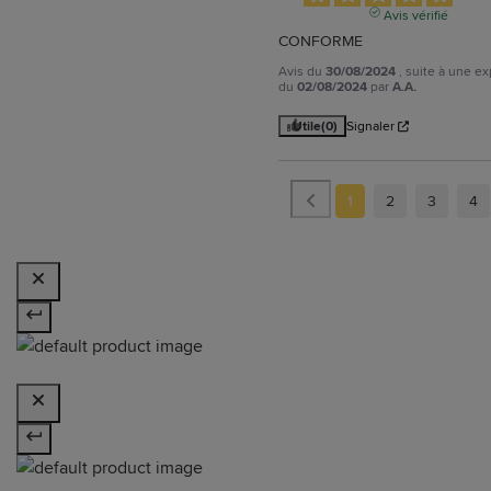
Avis vérifié
CONFORME
Avis du
30/08/2024
, suite à une e
du
02/08/2024
par
A.A.
Utile
(0)
Signaler
1
2
3
4