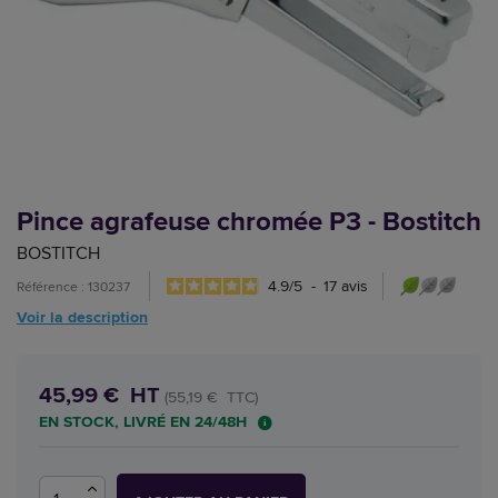
Pince agrafeuse chromée P3 - Bostitch
BOSTITCH
4.9
/
5
-
17
avis
Référence : 130237
Voir la description
45,99 € HT
(55,19 € TTC)
EN STOCK, LIVRÉ EN 24/48H