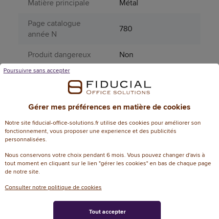
Matière principale
Métal
Page catalogue
780
année N
Produit dangereux
Non
Poursuivre sans accepter
Périssable
Non
Type d'agrafe
SP 19
Gérer mes préférences en matière de cookies
Informations environnementales
Notre site fiducial-office-solutions.fr utilise des cookies pour améliorer son
fonctionnement, vous proposer une experience et des publicités
Contenu recyclable
Oui
personnalisées.
Note
Nous conservons votre choix pendant 6 mois. Vous pouvez changer d'avis à
1
Ecoresponsable
tout moment en cliquant sur le lien "gérer les cookies" en bas de chaque page
de notre site.
Réutilisable
Oui
Consulter notre politique de cookies
Tout accepter