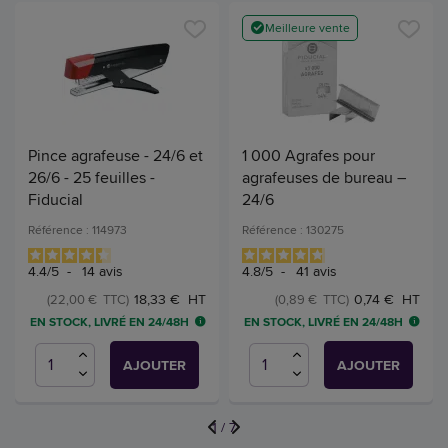
Meilleure vente
Pince agrafeuse - 24/6 et
1 000 Agrafes pour
26/6 - 25 feuilles -
agrafeuses de bureau –
Fiducial
24/6
Référence : 114973
Référence : 130275
4.4
/
5
-
14
avis
4.8
/
5
-
41
avis
18,33 € HT
0,74 € HT
(22,00 € TTC)
(0,89 € TTC)
EN STOCK, LIVRÉ EN 24/48H
EN STOCK, LIVRÉ EN 24/48H
AJOUTER
AJOUTER
1
/
7