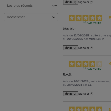
Utile
(0)
Signaler
Avis vérifié
très bien
Avis du
12/06/2025
, suite à une e
du
20/05/2025
par
MIREILLE P.
Utile
(0)
Signaler
Avis vérifié
R.A.S.
Avis du
26/11/2024
, suite à une ex
du
31/10/2024
par
J.L.
Utile
(0)
Signaler