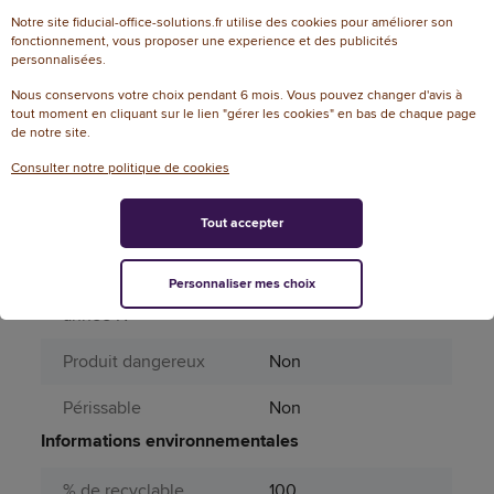
Notre site fiducial-office-solutions.fr utilise des cookies pour améliorer son
fonctionnement, vous proposer une experience et des publicités
Dimensions
32 cm (L) x 25 cm (l)
personnalisées.
Attributs spécifiques
Nous conservons votre choix pendant 6 mois. Vous pouvez changer d'avis à
tout moment en cliquant sur le lien "gérer les cookies" en bas de chaque page
Aérosol
Non
de notre site.
Consulter notre politique de cookies
Liste des couleurs
transparent,blanc
assorties
Tout accepter
Matière principale
Bois, Papier, Carton
Personnaliser mes choix
Page catalogue
671
année N
Produit dangereux
Non
Périssable
Non
Informations environnementales
% de recyclable
100