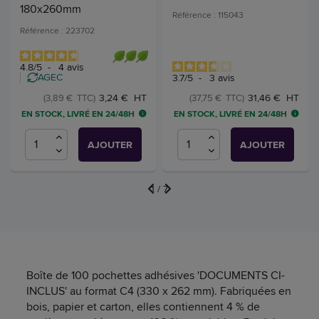
180x260mm
Référence : 115043
Référence : 223702
4.8
/
5
-
4
avis
AGEC
3.7
/
5
-
3
avis
3,24 € HT
31,46 € HT
(3,89 € TTC)
(37,75 € TTC)
EN STOCK, LIVRÉ EN 24/48H
EN STOCK, LIVRÉ EN 24/48H
AJOUTER
AJOUTER
1
/
7
Boîte de 100 pochettes adhésives 'DOCUMENTS CI-
INCLUS' au format C4 (330 x 262 mm). Fabriquées en
bois, papier et carton, elles contiennent 4 % de