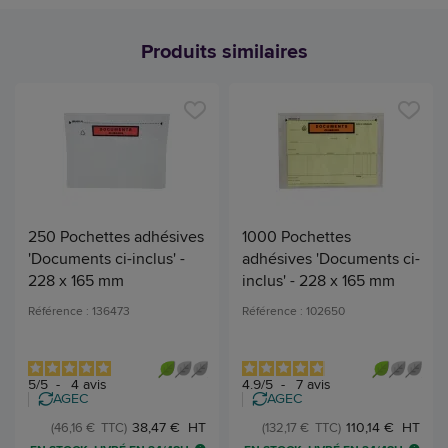
Produits similaires
250 Pochettes adhésives
1000 Pochettes
'Documents ci-inclus' -
adhésives 'Documents ci-
228 x 165 mm
inclus' - 228 x 165 mm
Référence : 136473
Référence : 102650
5
/
5
-
4
avis
4.9
/
5
-
7
avis
AGEC
AGEC
38,47 € HT
110,14 € HT
(46,16 € TTC)
(132,17 € TTC)