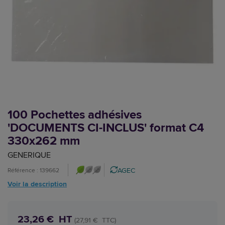
100 Pochettes adhésives
'DOCUMENTS CI-INCLUS' format C4
330x262 mm
GENERIQUE
AGEC
Référence : 139662
Voir la description
23,26 € HT
(27,91 € TTC)