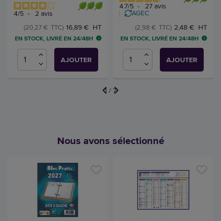
4.7
/
5
-
27
avis
AGEC
4
/
5
-
2
avis
16,89 € HT
2,48 € HT
(20,27 € TTC)
(2,98 € TTC)
EN STOCK, LIVRÉ EN 24/48H
EN STOCK, LIVRÉ EN 24/48H
AJOUTER
AJOUTER
1
/
7
Nous avons sélectionné