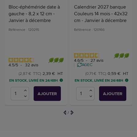
Bloc-éphéméride date à
Calendrier 2027 banque
gauche - 8,2 x 12 cm -
Couleurs 14 mois - 42x32
Janvier à décembre
cm - Janvier à décembre
Référence : 120215
Référence : 120166
4.6
/
5
-
27
avis
AGEC
4.5
/
5
-
32
avis
2,39 € HT
0,59 € HT
(2,87 € TTC)
(0,71 € TTC)
EN STOCK, LIVRÉ EN 24/48H
EN STOCK, LIVRÉ EN 24/48H
AJOUTER
AJOUTER
1
/
7