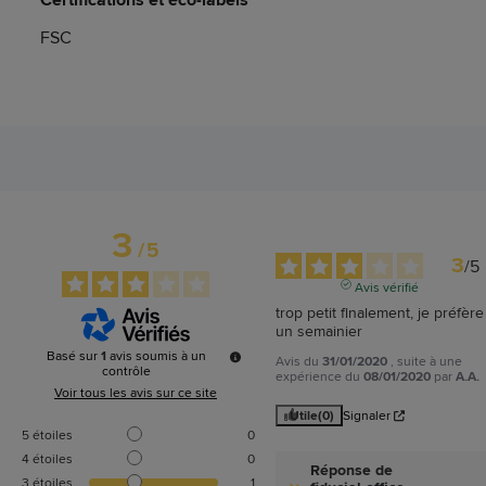
FSC
3
/
5
3
/
5
Avis vérifié
trop petit finalement, je préfère 
un semainier
Basé sur
1
avis soumis à un
Avis du
31/01/2020
, suite à une
contrôle
expérience du
08/01/2020
par
A.A.
Voir tous les avis sur ce site
Utile
(0)
Signaler
5
étoiles
0
4
étoiles
0
Réponse de
3
étoiles
1