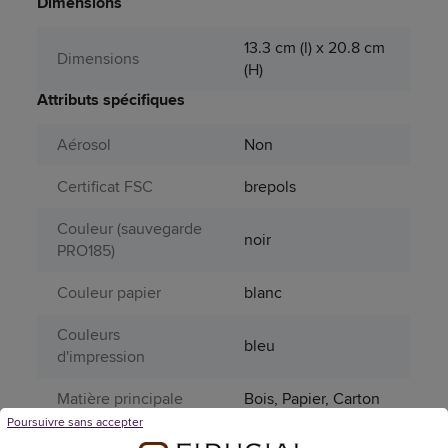
Dimensions
13.3 cm (l) x 20.8 cm
Dimensions
(H)
Attributs spécifiques
Aérosol
Non
Certificat FSC
brepols
Couleur (sauvegarde
noir
PRO185)
Couleur papier
blanc
Couleurs
bleu
d'impression
Matière principale
Bois, Papier, Carton
Poursuivre sans accepter
Multilingue
Oui