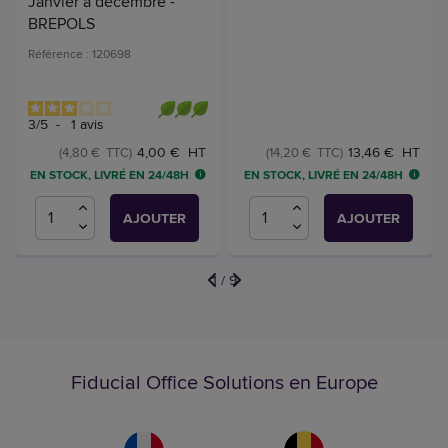
Janvier à décembre -
BREPOLS
Référence : 120698
3
/
5
-
1
avis
4,00 € HT
13,46 € HT
(4,80 € TTC)
(14,20 € TTC)
EN STOCK, LIVRÉ EN 24/48H
EN STOCK, LIVRÉ EN 24/48H
AJOUTER
AJOUTER
1
/
9
Fiducial Office Solutions en Europe