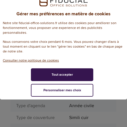
Nom de la Gamme /
CARAVELLE B2
Gérer mes préférences en matière de cookies
Produit
Notre site fiducial-office-solutions.fr utilise des cookies pour améliorer son
Page catalogue
fonctionnement, vous proposer une experience et des publicités
40
personnalisées.
année N
Nous conservons votre choix pendant 6 mois. Vous pouvez changer d'avis à
Planification
2 jours sur 1 page
tout moment en cliquant sur le lien "gérer les cookies" en bas de chaque page
de notre site.
Pourcentage FSC
MIXTE 70%
Consulter notre politique de cookies
Produit dangereux
Non
Tout accepter
Période
12 mois
Personnaliser mes choix
Périssable
Non
Type d'agenda
Année civile
Type de couverture
Simili cuir