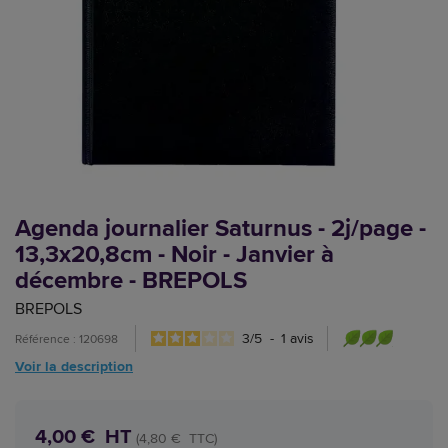
Agenda journalier Saturnus - 2j/page -
13,3x20,8cm - Noir - Janvier à
décembre - BREPOLS
BREPOLS
3
/
5
-
1
avis
Référence : 120698
Voir la description
4,00 € HT
(4,80 € TTC)