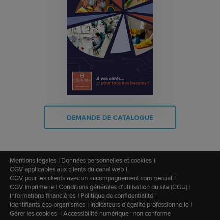
DEMANDE DE CATALOGUE
Mentions légales
Données personnelles et cookies
CGV applicables aux clients du canal web
CGV pour les clients avec un accompagnement commercial
CGV Imprimerie
Conditions générales d'utilisation du site (CGU)
Informations financières
Politique de confidentialité
Identifiants éco-organismes
Indicateurs d'égalité professionnelle
Gérer les cookies
Accessibilité numérique : non conforme