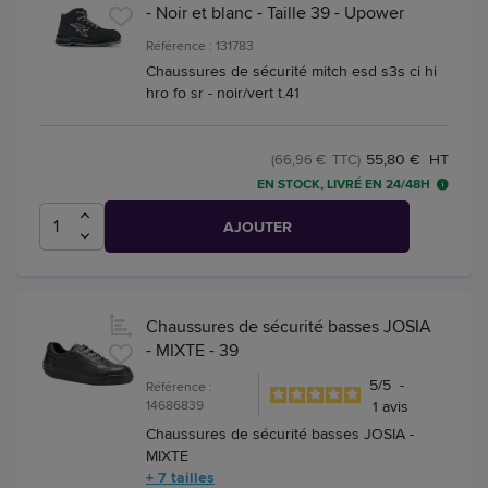
- Noir et blanc - Taille 39 - Upower
Référence : 131783
Chaussures de sécurité mitch esd s3s ci hi
hro fo sr - noir/vert t.41
55,80 € HT
(66,96 € TTC)
EN STOCK, LIVRÉ EN 24/48H
AJOUTER
Chaussures de sécurité basses JOSIA
- MIXTE - 39
5
/
5
-
Référence :
14686839
1
avis
Chaussures de sécurité basses JOSIA -
MIXTE
+ 7 tailles