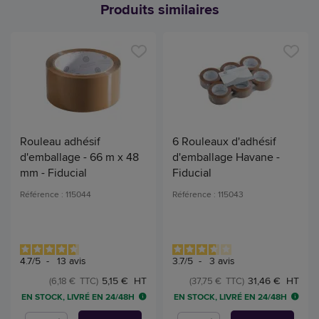
Produits similaires
Rouleau adhésif
6 Rouleaux d'adhésif
d'emballage - 66 m x 48
d'emballage Havane -
mm - Fiducial
Fiducial
Référence : 115044
Référence : 115043
4.7
/
5
-
13
avis
3.7
/
5
-
3
avis
5,15 € HT
31,46 € HT
(6,18 € TTC)
(37,75 € TTC)
EN STOCK, LIVRÉ EN 24/48H
EN STOCK, LIVRÉ EN 24/48H