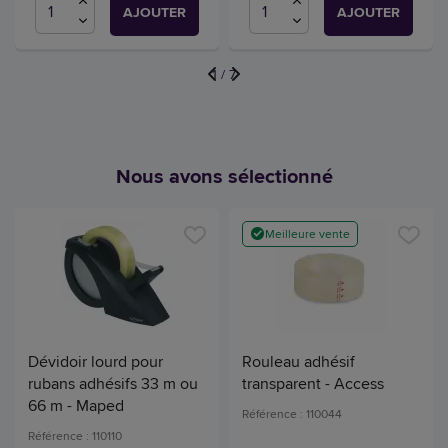
AJOUTER
AJOUTER
1
/
7
Nous avons sélectionné
Meilleure vente
Dévidoir lourd pour
Rouleau adhésif
rubans adhésifs 33 m ou
transparent - Access
66 m - Maped
Référence : 110044
Référence : 110110