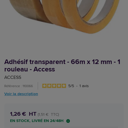
Adhésif transparent - 66m x 12 mm - 1
rouleau - Access
ACCESS
5
/
5
-
1
avis
Référence : 110066
Voir la description
1,26 € HT
(1,51 € TTC)
EN STOCK, LIVRÉ EN 24/48H