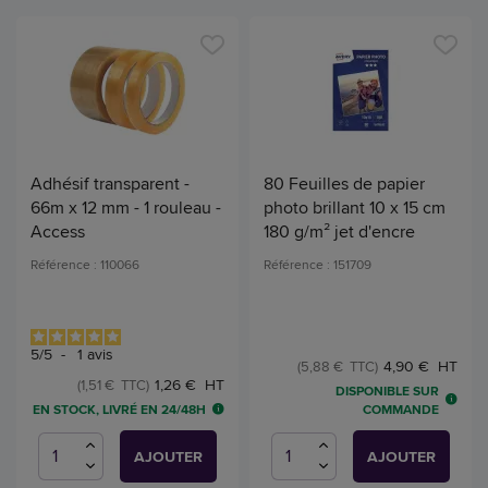
Adhésif transparent -
80 Feuilles de papier
66m x 12 mm - 1 rouleau -
photo brillant 10 x 15 cm
Access
180 g/m² jet d'encre
Référence : 110066
Référence : 151709
5
/
5
-
1
avis
4,90 € HT
(5,88 € TTC)
1,26 € HT
(1,51 € TTC)
DISPONIBLE SUR
EN STOCK, LIVRÉ EN 24/48H
COMMANDE
AJOUTER
AJOUTER