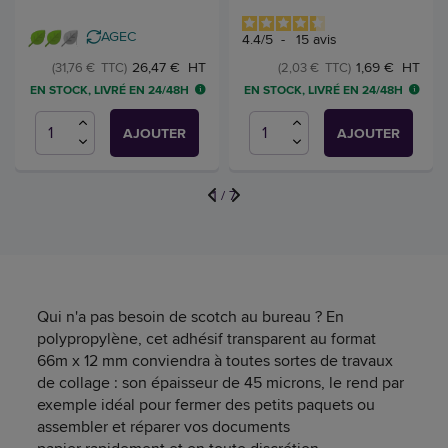
AGEC
4.4
/
5
-
15
avis
26,47 € HT
1,69 € HT
(31,76 € TTC)
(2,03 € TTC)
EN STOCK, LIVRÉ EN 24/48H
EN STOCK, LIVRÉ EN 24/48H
AJOUTER
AJOUTER
1
/
7
Qui n'a pas besoin de scotch au bureau ? En
polypropylène, cet adhésif transparent au format
66m x 12 mm conviendra à toutes sortes de travaux
de collage : son épaisseur de 45 microns, le rend par
exemple idéal pour fermer des petits paquets ou
assembler et réparer vos documents