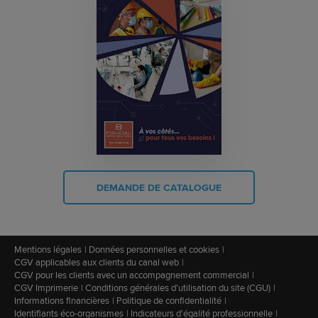
DEMANDE DE CATALOGUE
Mentions légales
Données personnelles et cookies
CGV applicables aux clients du canal web
CGV pour les clients avec un accompagnement commercial
CGV Imprimerie
Conditions générales d'utilisation du site (CGU)
Informations financières
Politique de confidentialité
Identifiants éco-organismes
Indicateurs d'égalité professionnelle