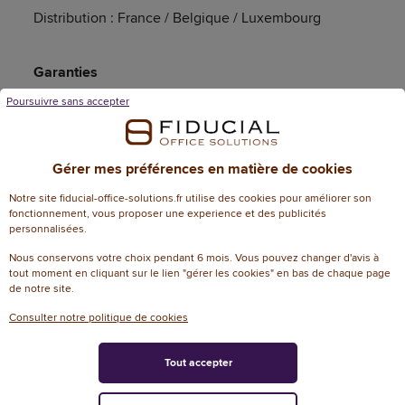
Distribution : France / Belgique / Luxembourg
Garanties
Poursuivre sans accepter
Article garanti 5 an(s)
Gérer mes préférences en matière de cookies
Caractéristiques techniques
Notre site fiducial-office-solutions.fr utilise des cookies pour améliorer son
fonctionnement, vous proposer une experience et des publicités
personnalisées.
Informations génériques
Nous conservons votre choix pendant 6 mois. Vous pouvez changer d'avis à
tout moment en cliquant sur le lien "gérer les cookies" en bas de chaque page
Référence
136083
de notre site.
Dimensions
Consulter notre politique de cookies
Garantie N+1
5
Tout accepter
Attributs spécifiques