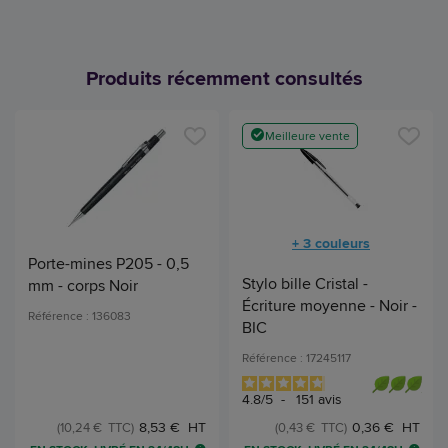
Produits récemment consultés
Meilleure vente
+ 3 couleurs
Porte-mines P205 - 0,5
Stylo bille Cristal -
mm - corps Noir
Écriture moyenne - Noir -
Référence : 136083
BIC
Référence : 17245117
4.8
/
5
-
151
avis
8,53 € HT
0,36 € HT
(10,24 € TTC)
(0,43 € TTC)