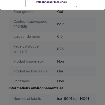
Aérosol
Non
Personnaliser mes choix
Bout gomme
Oui
Couleur (sauvegarde
noir
PRO185)
Largeur de mine
0,5
Page catalogue
825
année N
Produit dangereux
Non
Produit rechargeable
Oui
Périssable
Non
Informations environnementales
Normes et labels
iso_9001,iso_14001