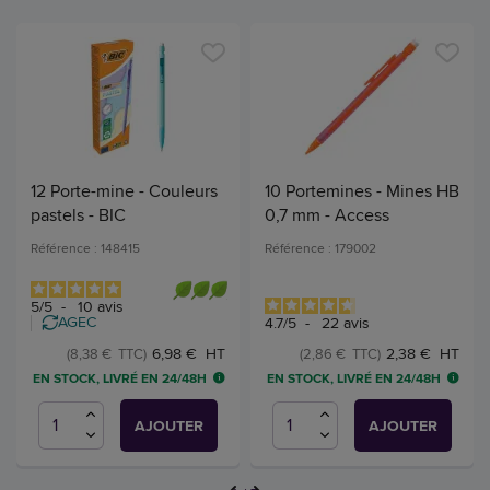
12 Porte-mine - Couleurs
10 Portemines - Mines HB
pastels - BIC
0,7 mm - Access
Référence : 148415
Référence : 179002
5
/
5
-
10
avis
AGEC
4.7
/
5
-
22
avis
6,98 € HT
2,38 € HT
(8,38 € TTC)
(2,86 € TTC)
EN STOCK, LIVRÉ EN 24/48H
EN STOCK, LIVRÉ EN 24/48H
AJOUTER
AJOUTER