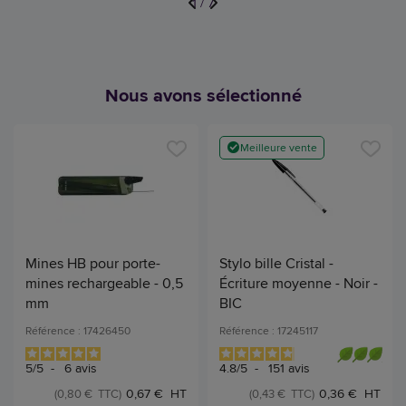
1
/
7
Nous avons sélectionné
Meilleure vente
Mines HB pour porte-
Stylo bille Cristal -
mines rechargeable - 0,5
Écriture moyenne - Noir -
mm
BIC
Référence : 17426450
Référence : 17245117
5
/
5
-
6
avis
4.8
/
5
-
151
avis
0,67 € HT
0,36 € HT
(0,80 € TTC)
(0,43 € TTC)