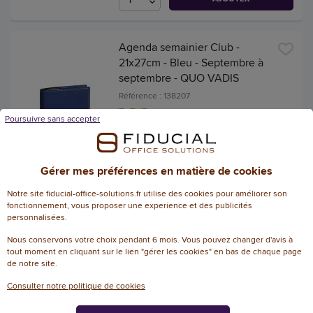
Agenda semainier Club -
21x27cm - Bleu - Septembre à
septembre - QUO VADIS
Référence : 138207
Poursuivre sans accepter
34,12 € HT
(40,94 € TTC)
EN STOCK, LIVRÉ EN 24/48H
Gérer mes préférences en matière de cookies
AJOUTER
Notre site fiducial-office-solutions.fr utilise des cookies pour améliorer son
fonctionnement, vous proposer une experience et des publicités
personnalisées.
Agenda semainier QuoVadis
Nous conservons votre choix pendant 6 mois. Vous pouvez changer d'avis à
tout moment en cliquant sur le lien "gérer les cookies" en bas de chaque page
Club - 16x24cm - noir
de notre site.
Référence : 134608
Consulter notre politique de cookies
27,97 € HT