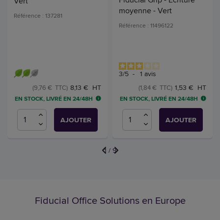
Vert
moyenne - Vert
Référence : 137281
Référence : 11496122
3
/
5
-
1
avis
8,13 € HT
1,53 € HT
(9,76 € TTC)
(1,84 € TTC)
EN STOCK, LIVRÉ EN 24/48H
EN STOCK, LIVRÉ EN 24/48H
AJOUTER
AJOUTER
1
/
9
Fiducial Office Solutions en Europe