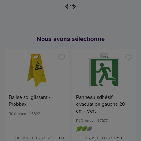
1
/
7
Nous avons sélectionné
Balise sol glissant -
Panneau adhésif
Probbax
évacuation gauche 20
cm - Vert
Référence : 116322
Référence : 137277
25,28 € HT
13,71 € HT
(30,34 € TTC)
(16,45 € TTC)