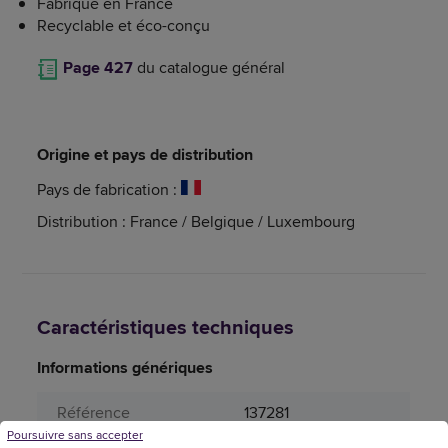
Fabriqué en France
Recyclable et éco-conçu
Page 427
du catalogue général
Origine et pays de distribution
Pays de fabrication :
Distribution : France / Belgique / Luxembourg
Caractéristiques techniques
Informations génériques
Référence
137281
Poursuivre sans accepter