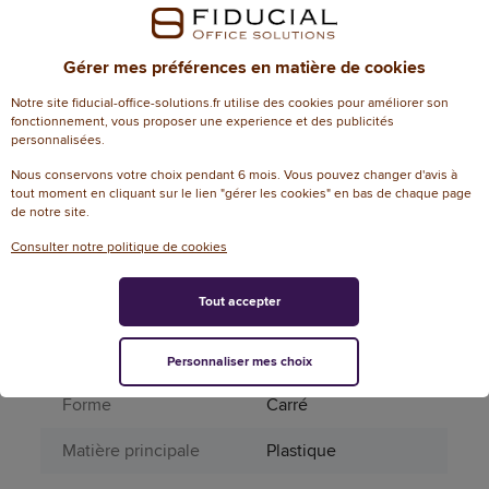
Référence fabricant
67005E
Dimensions
Gérer mes préférences en matière de cookies
Dimensions
20 cm (L) x 20 cm (l)
Notre site fiducial-office-solutions.fr utilise des cookies pour améliorer son
Attributs spécifiques
fonctionnement, vous proposer une experience et des publicités
personnalisées.
Aérosol
Non
Nous conservons votre choix pendant 6 mois. Vous pouvez changer d'avis à
tout moment en cliquant sur le lien "gérer les cookies" en bas de chaque page
de notre site.
Couleur (sauvegarde
vert
PRO185)
Consulter notre politique de cookies
Panneau PVC
Tout accepter
Désignation longue
adhésif Point de
fournisseur
rassemblement
20x20 cm - Vert
Personnaliser mes choix
Forme
Carré
Matière principale
Plastique