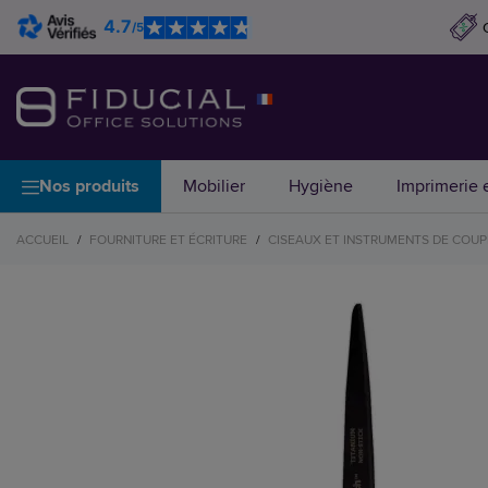
4.7
/5
Nos produits
Mobilier
Hygiène
Imprimerie e
ACCUEIL
/
FOURNITURE ET ÉCRITURE
/
CISEAUX ET INSTRUMENTS DE COUP