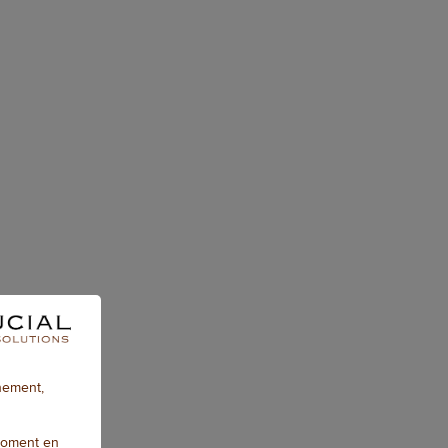
nnement,
moment en