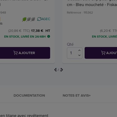
d
cm - Bleu moucheté - Fiska
02948
Référence : 115362
AGEC
is
17,38 € HT
(20,86 € TTC)
(6,20 € TT
EN STOCK, LIVRÉ EN 24/48H
EN STOCK, LIVRÉ
Qté
AJOUTER
AJOU
1
/
2
DOCUMENTATION
NOTES ET AVIS+
en titane avec revêtement