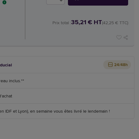
35,21 € HT
Prix total :
(42,25 € TTC)
iducial
24/48h
reau inclus.**
d'achat
 IDF et Lyon), en semaine vous êtes livré le lendemain !