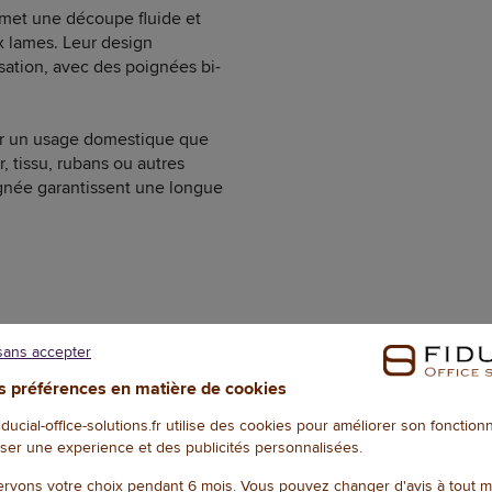
rmet une découpe fluide et
ux lames. Leur design
isation, avec des poignées bi-
ur un usage domestique que
 tissu, rubans ou autres
oignée garantissent une longue
 maximal
sans accepter
ises et sans effort.
 préférences en matière de cookies
fiducial-office-solutions.fr utilise des cookies pour améliorer son fonctio
ser une experience et des publicités personnalisées.
rvons votre choix pendant 6 mois. Vous pouvez changer d'avis à tout 