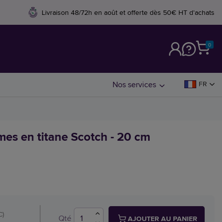
Livraison 48/72h en août et offerte dès 50€ HT d'achats
0
M
Nos services
FR
mes en titane Scotch - 20 cm
C)
Qté
AJOUTER AU PANIER