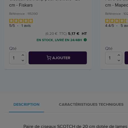
cm - Fiskars
cm - Mape
Référence : 115390
Référence : 1
5
/
5
-
1
avis
4.4
/
5
-
5
av
5,17 € HT
(6,20 € TTC)
EN STOCK, LIVRÉ EN 24/48H
Qté
Qté
AJOUTER
DESCRIPTION
CARACTÉRISTIQUES TECHNIQUES
Paire de ciseaux SCOTCH de 20 cm dotée de lames 