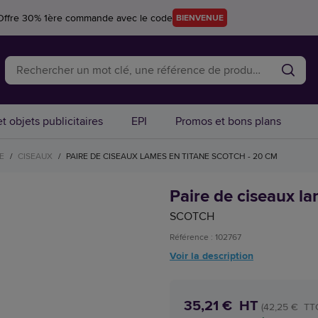
Offre 30% 1ère commande avec le code
BIENVENUE
t objets publicitaires
EPI
Promos et bons plans
E
/
CISEAUX
/
PAIRE DE CISEAUX LAMES EN TITANE SCOTCH - 20 CM
Paire de ciseaux la
SCOTCH
Référence : 102767
Voir la description
35,21 € HT
(42,25 € TT