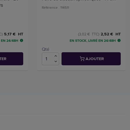
rs
Référence : 114511
5,17 € HT
2,52 € HT
C)
(3,02 € TTC)
 EN 24/48H
EN STOCK, LIVRÉ EN 24/48H
Qté
TER
AJOUTER