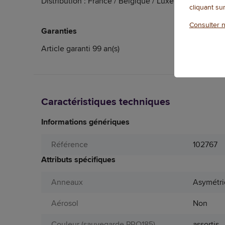
Distribution : France / Belgique / Luxembourg
cliquant su
Consulter n
Garanties
Article garanti 99 an(s)
Caractéristiques techniques
Informations génériques
Référence
102767
Attributs spécifiques
Anneaux
Asymétr
Aérosol
Non
Couleur (sauvegarde PRO185)
assortis