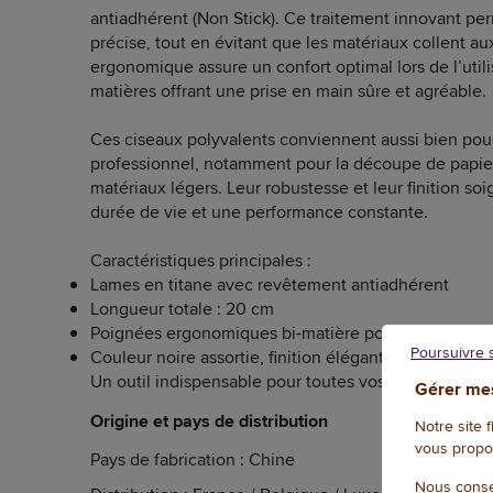
antiadhérent (Non Stick). Ce traitement innovant pe
précise, tout en évitant que les matériaux collent a
ergonomique assure un confort optimal lors de l’util
matières offrant une prise en main sûre et agréable.
Ces ciseaux polyvalents conviennent aussi bien po
professionnel, notamment pour la découpe de papier,
matériaux légers. Leur robustesse et leur finition s
durée de vie et une performance constante.
Caractéristiques principales :
Lames en titane avec revêtement antiadhérent
Longueur totale : 20 cm
Poignées ergonomiques bi-matière pour un confort
Poursuivre 
Couleur noire assortie, finition élégante
Un outil indispensable pour toutes vos découpes préc
Gérer mes
Origine et pays de distribution
Notre site 
vous propo
Pays de fabrication : Chine
Nous conse