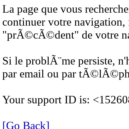
La page que vous recherche
continuer votre navigation, 
"prÃ©cÃ©dent" de votre na
Si le problÃ¨me persiste, n
par email ou par tÃ©lÃ©p
Your support ID is: <152
[Go Back]