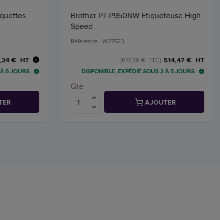
quettes
Brother PT-P950NW Etiqueteuse High
Speed
Référence : W27523
,24 € HT
514,47 € HT
(617,36 € TTC)
 À 5 JOURS.
DISPONIBLE, EXPÉDIÉ SOUS 2 À 5 JOURS.
Qté
TER
AJOUTER