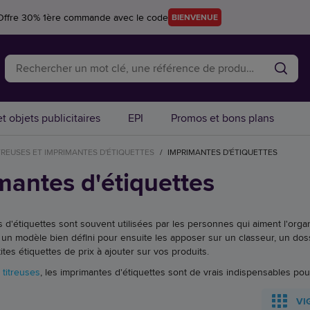
Offre 30% 1ère commande avec le code
BIENVENUE
t objets publicitaires
EPI
Promos et bons plans
TREUSES ET IMPRIMANTES D'ÉTIQUETTES
/
IMPRIMANTES D'ÉTIQUETTES
mantes d'étiquettes
 d'étiquettes sont souvent utilisées par les personnes qui aiment l'orga
 un modèle bien défini pour ensuite les apposer sur un classeur, un dos
tes étiquettes de prix à ajouter sur vos produits.
s
titreuses
, les imprimantes d'étiquettes sont de vrais indispensables po
VI