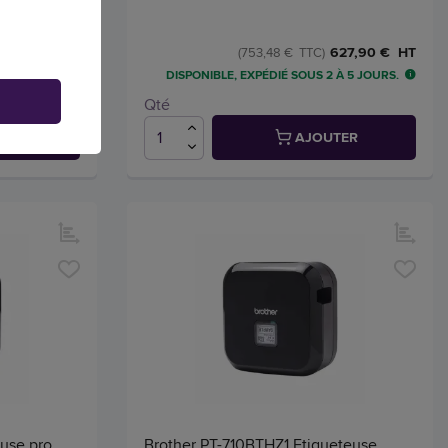
,86 € HT
627,90 € HT
(753,48 € TTC)
 À 5 JOURS.
DISPONIBLE, EXPÉDIÉ SOUS 2 À 5 JOURS.
Qté
TER
AJOUTER
euse pro
Brother PT-710BTHZ1 Etiqueteuse