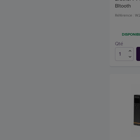
Bltooth
Référence : W
DISPONIBL
Qté