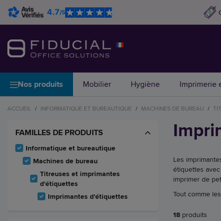
4.7
/5
Nos produits
Mobilier
Hygiène
Imprimerie e
ACCUEIL
/
INFORMATIQUE ET BUREAUTIQUE
/
MACHINES DE BUREAU
/
TI
Impri
FAMILLES DE PRODUITS
Informatique et bureautique
Les imprimantes
Machines de bureau
étiquettes avec
Titreuses et imprimantes
imprimer de peti
d'étiquettes
Tout comme le
Imprimantes d'étiquettes
18
produits