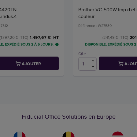
-4420TN
Brother VC-500W Imp d eti
.indus.4
couleur
27512
Référence : W27530
201
1.497,67 € HT
(241,49 € TTC)
(1.797,20 € TTC)
E, EXPÉDIÉ SOUS 2 À 5 JOURS.
DISPONIBLE, EXPÉDIÉ SOUS 2
Qté
AJOUTER
AJOU
Fiducial Office Solutions en Europe