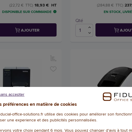
237
18,93 € HT
(284,88 € TTC)
(22,72 € TTC)
DISPONIBLE SUR COMMANDE
EN STOCK, LIVRÉ
Qté
AJOUTER
AJOU
sans accepter
 préférences en matière de cookies
fiducial-office-solutions.fr utilise des cookies pour améliorer son fonctio
ser une experience et des publicités personnalisées.
-4020TN
Brother QL700 Etiqueteuse
.indus.4
Référence : W27526
rvons votre choix pendant 6 mois. Vous pouvez changer d'avis à tout 