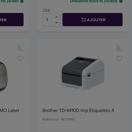
 EN 24/48H
LIVRAISON SOUS 15 JOUR(S)
Qté
TER
AJOUTER
YMO Label
Brother TD-4410D Imp Etiquettes 4
Référence : W27495