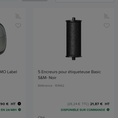
YMO Label
5 Encreurs pour étiqueteuse Basic
S&M- Noir
Référence : 151662
,90 € HT
21,87 € HT
(26,24 € TTC)
 EN 24/48H
DISPONIBLE SUR COMMANDE
Qté