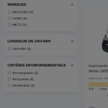
MARQUES
BROTHER
(11)
DYMO
(4)
METO
(3)
LIVRAISON EN 24H/48H
24H/48H
(5)
CRITÈRES ENVIRONNEMENTAUX
Imprimante
Writer LW5
Rechargeable
(2)
Référence : 1
Recyclable
(4)
Réutilisable
(2)
5
/
5
-
1
avis
Qté