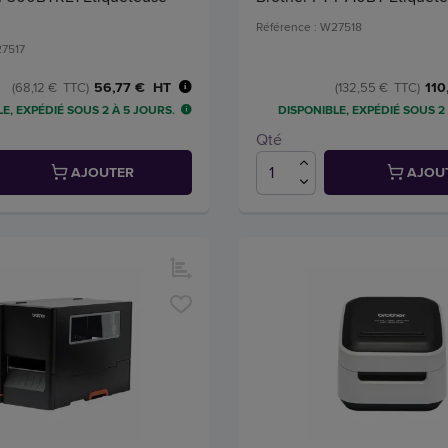
Référence : W27518
27517
56,77 € HT
110
(68,12 € TTC)
(132,55 € TTC)
E, EXPÉDIÉ SOUS 2 À 5 JOURS.
DISPONIBLE, EXPÉDIÉ SOUS 2
Qté
AJOUTER
AJOU