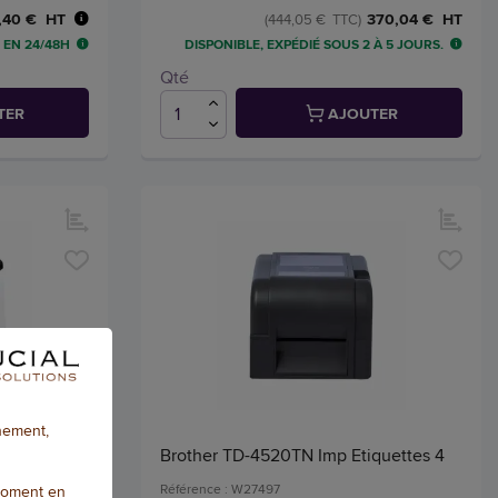
,40 € HT
370,04 € HT
(444,05 € TTC)
 EN 24/48H
DISPONIBLE, EXPÉDIÉ SOUS 2 À 5 JOURS.
Qté
TER
AJOUTER
nnement,
 Profession
Brother TD-4520TN Imp Etiquettes 4
Référence : W27497
moment en