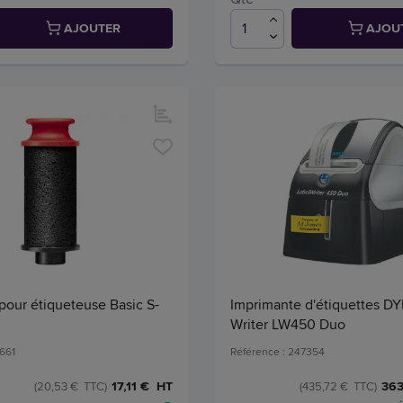
AJOUTER
AJOU
pour étiqueteuse Basic S-
Imprimante d'étiquettes D
Writer LW450 Duo
1661
Référence : 247354
363
17,11 € HT
(435,72 € TTC)
(20,53 € TTC)