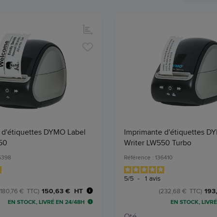
 d'étiquettes DYMO Label
Imprimante d'étiquettes D
50
Writer LW550 Turbo
36398
Référence : 136410
5
/
5
-
1
avis
150,63 € HT
193
(180,76 € TTC)
(232,68 € TTC)
EN STOCK, LIVRÉ EN 24/48H
EN STOCK, LIVRÉ
Qté