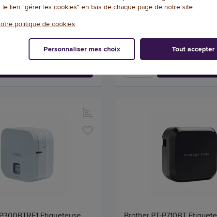
r le lien "gérer les cookies" en bas de chaque page de notre site.
27509
otre politique de cookies
99
929,92 € HT
(119,83 € TTC)
(1.115,90 € TTC)
E, EXPÉDIÉ SOUS 2 À 5 JOURS.
DISPONIBLE, EXPÉDIÉ SOUS 2
Personnaliser mes choix
Tout accepter
Qté
AJOUTER
AJOU
-P300BTRE1 Etiqueteuse
Brother PT-P710BT Etiquet