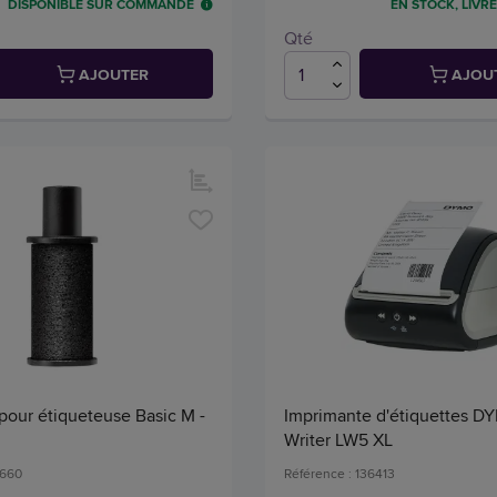
DISPONIBLE SUR COMMANDE
EN STOCK, LIVRÉ
Qté
AJOUTER
AJOU
pour étiqueteuse Basic M -
Imprimante d'étiquettes D
Writer LW5 XL
1660
Référence : 136413