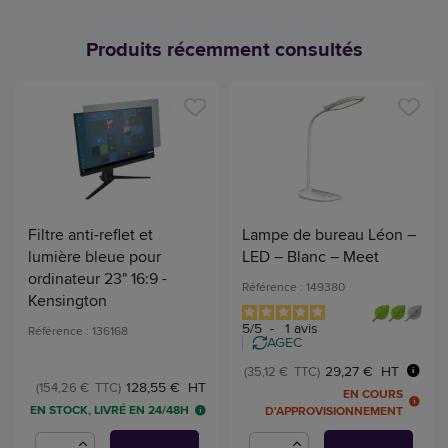
Produits récemment consultés
Filtre anti-reflet et
Lampe de bureau Léon –
lumière bleue pour
LED – Blanc – Meet
ordinateur 23" 16:9 -
Référence : 149380
Kensington
5
/
5
-
1
avis
Référence : 136168
AGEC
29,27 € HT
(35,12 € TTC)
128,55 € HT
(154,26 € TTC)
EN COURS
EN STOCK, LIVRÉ EN 24/48H
D'APPROVISIONNEMENT