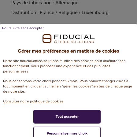
Pays de fabrication : Allemagne
Distribution : France / Belgique / Luxembourg
Poursuivre sans accepter
Garanties
Article garanti 2 an(s)
Gérer mes préférences en matière de cookies
Notre site fiducial-office-solutions.fr utilise des cookies pour améliorer son
fonctionnement, vous proposer une experience et des publicités
personnalisées.
Caractéristiques techniques
Nous conservons votre choix pendant 6 mois. Vous pouvez changer d'avis à
Informations génériques
tout moment en cliquant sur le lien "gérer les cookies" en bas de chaque page
de notre site.
Référence
136168
Consulter notre politique de cookies
Dimensions
Tout accepter
Garantie N+1
2
Attributs spécifiques
Personnaliser mes choix