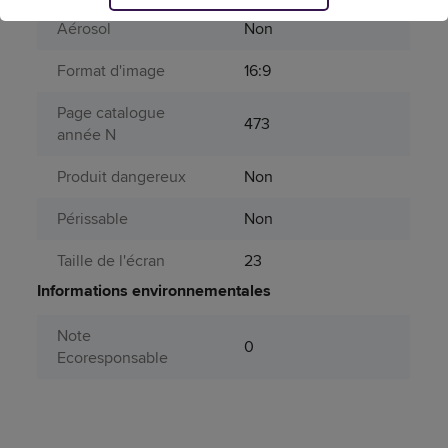
Aérosol
Non
Format d'image
16:9
Page catalogue
473
année N
Produit dangereux
Non
Périssable
Non
Taille de l'écran
23
Informations environnementales
Note
0
Ecoresponsable