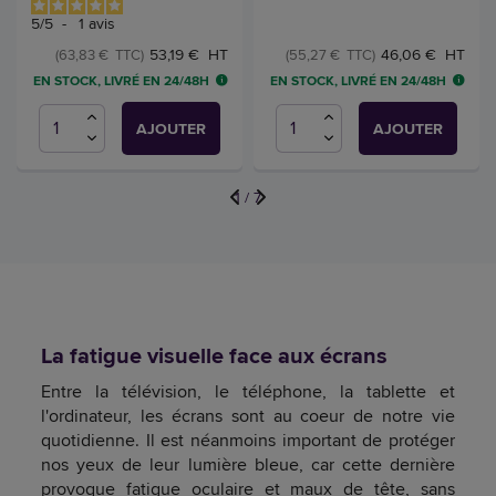
5
/
5
-
1
avis
53,19 € HT
46,06 € HT
(63,83 € TTC)
(55,27 € TTC)
EN STOCK, LIVRÉ EN 24/48H
EN STOCK, LIVRÉ EN 24/48H
AJOUTER
AJOUTER
1
/
7
La fatigue visuelle face aux écrans
Entre la télévision, le téléphone, la tablette et
l'ordinateur, les écrans sont au coeur de notre vie
quotidienne. Il est néanmoins important de protéger
nos yeux de leur lumière bleue, car cette dernière
provoque fatigue oculaire et maux de tête, sans