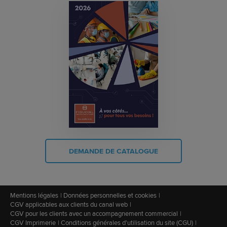
DEMANDE DE CATALOGUE
Mentions légales
Données personnelles et cookies
CGV applicables aux clients du canal web
CGV pour les clients avec un accompagnement commercial
CGV Imprimerie
Conditions générales d'utilisation du site (CGU)