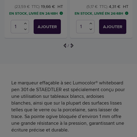
19,66 € HT
4,31 € HT
(23,59 € TTC)
(5,17 € TTC)
EN STOCK, LIVRÉ EN 24/48H
EN STOCK, LIVRÉ EN 24/48H
AJOUTER
AJOUTER
1
/
7
Le marqueur effaçable à sec Lumocolor® whiteboard
pen 301 de STAEDTLER est spécialement conçu pour
une utilisation sur tableaux blancs, ardoises
blanches, ainsi que sur la plupart des surfaces lisses
telles que le verre ou la porcelaine, sans laisser de
trace. Sa pointe ogive bloquée d’environ 1 mm offre
une grande résistance à la pression, garantissant une
écriture précise et durable.