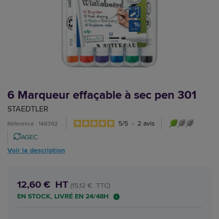
6 Marqueur effaçable à sec pen 301
STAEDTLER
5
/
5
-
2
avis
Référence : 148392
AGEC
Voir la description
12,60 € HT
(15,12 € TTC)
EN STOCK, LIVRÉ EN 24/48H