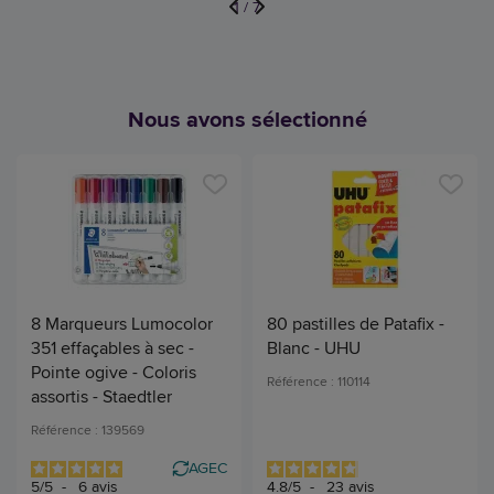
1
/
7
Nous avons sélectionné
8 Marqueurs Lumocolor
80 pastilles de Patafix -
351 effaçables à sec -
Blanc - UHU
Pointe ogive - Coloris
Référence : 110114
assortis - Staedtler
Référence : 139569
AGEC
5
/
5
-
6
avis
4.8
/
5
-
23
avis