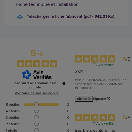
Fiche technique et installation
Télécharger la fiche fabricant (pdf - 342,31 Ko)
5
/
5
5
/
5
Avis vérifié
XXX
Avis du
03/07/2026
, suite à une
Basé sur
2
avis soumis à un
expérience du
21/05/2026
par
contrôle
PHILIPPE C.
Voir tous les avis sur ce site
Utile
(0)
Signaler
5
étoiles
2
4
étoiles
0
5
/
5
3
étoiles
0
Avis vérifié
2
étoiles
0
très bien, écriture fine
1
étoile
0