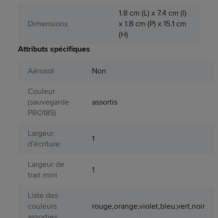
1.8 cm (L) x 7.4 cm (l)
Dimensions
x 1.8 cm (P) x 15.1 cm
(H)
Attributs spécifiques
Aérosol
Non
Couleur
(sauvegarde
assortis
PRO185)
Largeur
1
d'écriture
Largeur de
1
trait mini
Liste des
couleurs
rouge,orange,violet,bleu,vert,noir
assorties