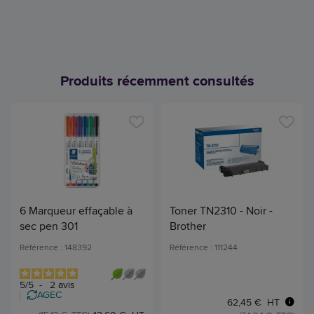
Produits récemment consultés
6 Marqueur effaçable à
Toner TN2310 - Noir -
sec pen 301
Brother
Référence : 148392
Référence : 111244
5
/
5
-
2
avis
AGEC
62,45 € HT