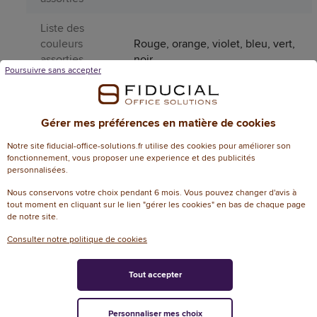
Liste des
couleurs
Rouge, orange, violet, bleu, vert,
assorties
noir
Poursuivre sans accepter
(ACE)
Matière du
plastique
corps
Gérer mes préférences en matière de cookies
Notre site fiducial-office-solutions.fr utilise des cookies pour améliorer son
Page
fonctionnement, vous proposer une experience et des publicités
catalogue
838
personnalisées.
année N
Nous conservons votre choix pendant 6 mois. Vous pouvez changer d'avis à
tout moment en cliquant sur le lien "gérer les cookies" en bas de chaque page
Produit
de notre site.
Non
dangereux
Consulter notre politique de cookies
Produit
Non
rechargeable
Tout accepter
Protection
Capuchon
Personnaliser mes choix
de la mine