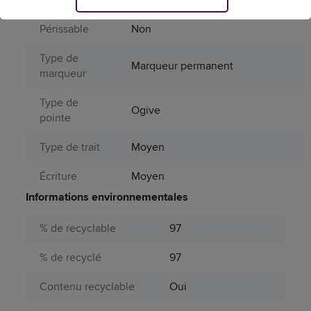
Périssable
Non
Type de
Marqueur permanent
marqueur
Type de
Ogive
pointe
Type de trait
Moyen
Écriture
Moyen
Informations environnementales
% de recyclable
97
% de recyclé
97
Contenu recyclable
Oui