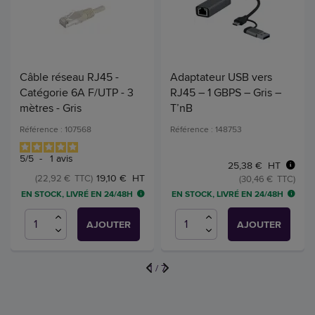
Câble réseau RJ45 -
Adaptateur USB vers
Catégorie 6A F/UTP - 3
RJ45 – 1 GBPS – Gris –
mètres - Gris
T’nB
Référence : 107568
Référence : 148753
5
/
5
-
1
avis
25,38 € HT
19,10 € HT
(22,92 € TTC)
(30,46 € TTC)
EN STOCK, LIVRÉ EN 24/48H
EN STOCK, LIVRÉ EN 24/48H
AJOUTER
AJOUTER
1
/
7