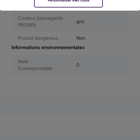
Personnaliser mes choix
Attributs spécifiques
Couleur (sauvegarde
gris
PRO185)
Produit dangereux
Non
Informations environnementales
Note
0
Ecoresponsable