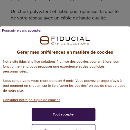
Un choix polyvalent et fiable pour optimiser la qualité
de votre réseau avec un câble de haute qualité.
Origine et pays de distribution
Poursuivre sans accepter
Pays de fabrication :
Distribution : France
Gérer mes préférences en matière de cookies
Notre site fiducial-office-solutions.fr utilise des cookies pour améliorer son
fonctionnement, vous proposer une experience et des publicités
personnalisées.
Caractéristiques techniques
Nous conservons votre choix pendant 6 mois. Vous pouvez changer d'avis à
tout moment en cliquant sur le lien "gérer les cookies" en bas de chaque page
Informations génériques
de notre site.
Consulter notre politique de cookies
Référence
W33989
Dimensions
Tout accepter
Dimensions
L 0.15 cm