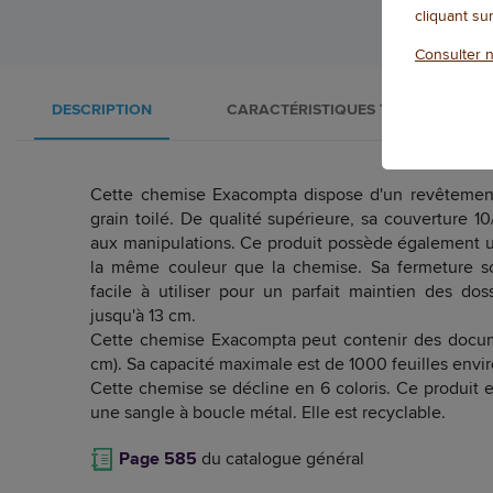
cliquant su
Consulter n
DESCRIPTION
CARACTÉRISTIQUES TECHNIQUES
Cette chemise Exacompta dispose d'un revêtement 
grain toilé. De qualité supérieure, sa couverture 10
aux manipulations. Ce produit possède également u
la même couleur que la chemise. Sa fermeture scr
facile à utiliser pour un parfait maintien des dos
jusqu'à 13 cm.
Cette chemise Exacompta peut contenir des docum
cm). Sa capacité maximale est de 1000 feuilles envir
Cette chemise se décline en 6 coloris. Ce produit 
une sangle à boucle métal. Elle est recyclable.
Page 585
du catalogue général