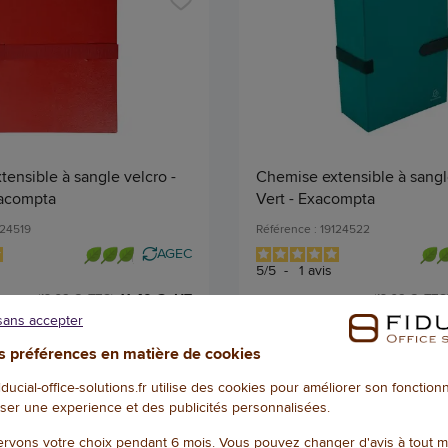
ensible à sangle velcro -
Chemise extensible à sangle
acompta
Vert - Exacompta
124519
Référence : 19124522
AGEC
5
/
5
-
1
avis
11,40 € HT
(13,68 € TTC)
(13,68 € TTC
sans accepter
EN STOCK, LIVRÉ EN 24/48H
EN STOCK, LIVRÉ
Qté
 préférences en matière de cookies
AJOUTER
AJOU
fiducial-office-solutions.fr utilise des cookies pour améliorer son fonctio
ser une experience et des publicités personnalisées.
rvons votre choix pendant 6 mois. Vous pouvez changer d'avis à tout 