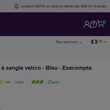
Livraison 48/72h en août et offerte dès 50€ HT d'achats
0
M
Nos services
FR
à sangle velcro - Bleu - Exacompta
5
/
5
-
3
avis
AGEC