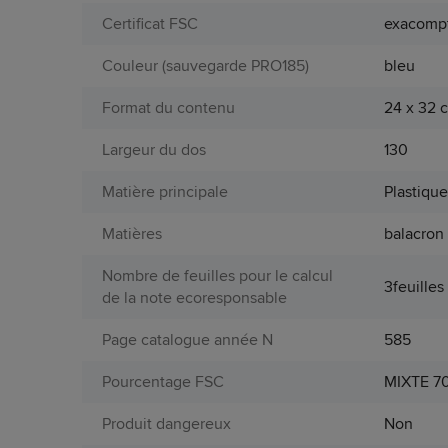
Certificat FSC
exacomp
Couleur (sauvegarde PRO185)
bleu
Format du contenu
24 x 32 
Largeur du dos
130
Matière principale
Plastiqu
Matières
balacron
Nombre de feuilles pour le calcul
3feuilles
de la note ecoresponsable
Page catalogue année N
585
Pourcentage FSC
MIXTE 7
Produit dangereux
Non