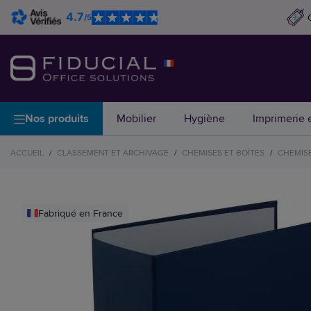
4.7
/5
Nos produits
Mobilier
Hygiène
Imprimerie e
ACCUEIL
/
CLASSEMENT ET ARCHIVAGE
/
CHEMISES ET BOÎTES
/
CHEMIS
Fabriqué en France