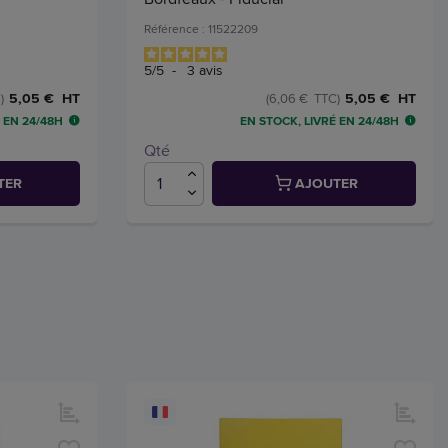
Référence : 11522209
5
/
5
-
3
avis
5,05 € HT
5,05 € HT
)
(6,06 € TTC)
 EN 24/48H
EN STOCK, LIVRÉ EN 24/48H
Qté
TER
AJOUTER