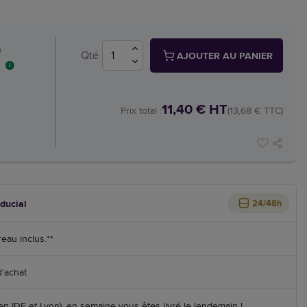
)
Qté
AJOUTER AU PANIER
11,40 € HT
Prix total :
(13,68 € TTC)
iducial
24/48h
reau inclus.**
d'achat
 IDF et Lyon), en semaine vous êtes livré le lendemain !