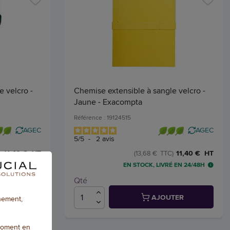
 velcro -
Chemise extensible à sangle velcro -
Jaune - Exacompta
Référence : 19124515
AGEC
AGEC
5
/
5
-
2
avis
11,40 € HT
11,40 € HT
)
(13,68 € TTC)
 EN 24/48H
EN STOCK, LIVRÉ EN 24/48H
Qté
TER
AJOUTER
nnement,
moment en