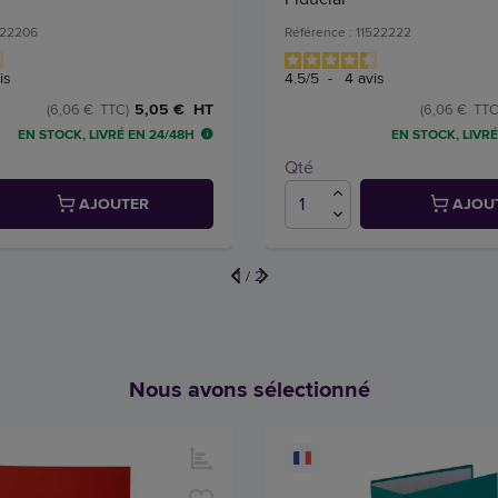
522206
Référence : 11522222
is
4.5
/
5
-
4
avis
5,05 € HT
(6,06 € TTC)
(6,06 € TTC
EN STOCK, LIVRÉ EN 24/48H
EN STOCK, LIVRÉ
Qté
AJOUTER
AJOU
1
/
2
Nous avons sélectionné