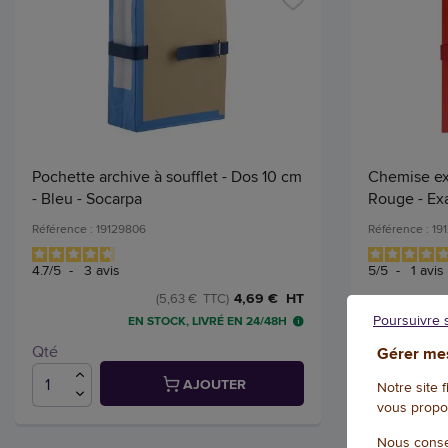
Pochette archive à soufflet - Dos 10 cm
Chemise ext
- Bleu - Socarpa
Rouge - Ex
Référence : 19129806
Référence : 19
4.7
/
5
-
3
avis
5
/
5
-
1
avis
4,69 € HT
(5,63 € TTC)
Poursuivre 
EN STOCK, LIVRÉ EN 24/48H
Qté
Qté
Gérer mes
AJOUTER
Notre site 
vous propo
Nous conse