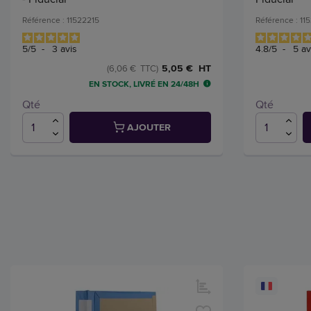
Référence : 11522215
Référence : 11
5
/
5
-
3
avis
4.8
/
5
-
5
av
5,05 € HT
(6,06 € TTC)
EN STOCK, LIVRÉ EN 24/48H
Qté
Qté
AJOUTER