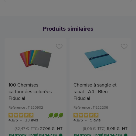
Produits similaires
100 Chemises
Chemise à sangle et
cartonnées colorées -
rabat - A4 - Bleu -
Fiducial
Fiducial
Référence : 11520902
Référence : 11522206
4.8
/
5
-
33
avis
4.8
/
5
-
5
avis
27,06 € HT
5,05 € HT
(32,47 € TTC)
(6,06 € TTC)
EN STOCK, LIVRÉ EN 24/48H
EN STOCK, LIVRÉ EN 24/48H