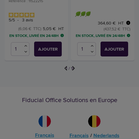
Référence : 11522215
5
/
5
-
3
avis
364,60 € HT
5,05 € HT
(6,06 € TTC)
(437,52 € TTC)
EN STOCK, LIVRÉ EN 24/48H
EN STOCK, LIVRÉ EN 24/48H
AJOUTER
AJOUTER
1
/
9
Fiducial Office Solutions en Europe
Français
Français
/
Nederlands