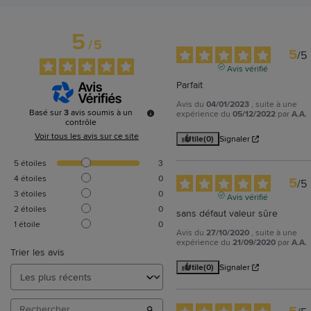
5
/
5
5
/
5
Avis vérifié
Parfait
Avis du
04/01/2023
, suite à une
Basé sur
3
avis soumis à un
expérience du
05/12/2022
par
A.A.
contrôle
Voir tous les avis sur ce site
Utile
(0)
Signaler
5
étoiles
3
4
étoiles
0
5
/
5
3
étoiles
0
Avis vérifié
2
étoiles
0
sans défaut valeur sûre
1
étoile
0
Avis du
27/10/2020
, suite à une
expérience du
21/09/2020
par
A.A.
Trier les avis
Utile
(0)
Signaler