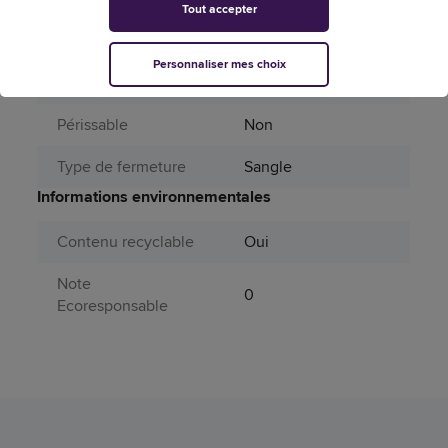
Tout accepter
Page catalogue
585
année N
Personnaliser mes choix
Produit dangereux
Non
Périssable
Non
Type de fermeture
Sangle
Informations environnementales
Contenu recyclable
Oui
Note
0
Ecoresponsable