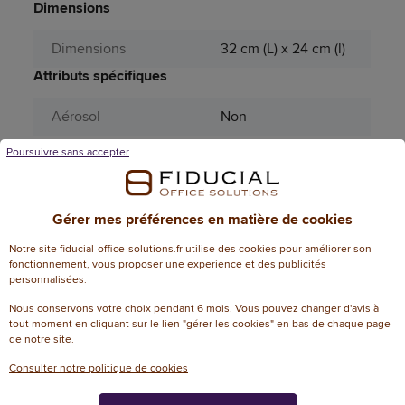
Dimensions
Dimensions
32 cm (L) x 24 cm (l)
Attributs spécifiques
Aérosol
Non
Capacité nombre de
Poursuivre sans accepter
1200
feuilles
Couleur (sauvegarde
Gérer mes préférences en matière de cookies
jaune
PRO185)
Notre site fiducial-office-solutions.fr utilise des cookies pour améliorer son
fonctionnement, vous proposer une experience et des publicités
Format du contenu
24 x 32 cm
personnalisées.
Largeur du dos
13
Nous conservons votre choix pendant 6 mois. Vous pouvez changer d'avis à
tout moment en cliquant sur le lien "gérer les cookies" en bas de chaque page
de notre site.
Matière principale
Bois, Papier, Carton
Consulter notre politique de cookies
Matières
carton