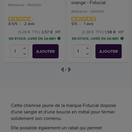
orange - Fiducial
Référence : 11552515
Référence : 12401718
4.5
/
5
-
2
avis
5
/
5
-
1
avis
3,57 € HT
1,98 € HT
(4,28 € TTC)
(2,38 € TTC)
EN STOCK, LIVRÉ EN 24/48H
EN STOCK, LIVRÉ EN 24/48H
AJOUTER
AJOUTER
1
/
7
Cette chemise jaune de la marque Fiducial dispose
d'une sangle et d'une boucle en métal pour fermer
solidement son contenu.
Elle possède également un rabat qui permet