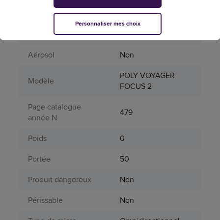
Attributs spécifiques
Autonomie en
Personnaliser mes choix
40
communication
Aérosol
Non
POLY VOYAGER
Modèle
FOCUS 2
Page catalogue
479
année N
Poids
0
Portée
50
Produit dangereux
Non
Périssable
Non