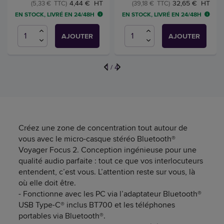
4,44 € HT
32,65 € HT
(5,33 € TTC)
(39,18 € TTC)
EN STOCK, LIVRÉ EN 24/48H
EN STOCK, LIVRÉ EN 24/48H
AJOUTER
AJOUTER
1
/
4
Créez une zone de concentration tout autour de
vous avec le micro-casque stéréo Bluetooth®
Voyager Focus 2. Conception ingénieuse pour une
qualité audio parfaite : tout ce que vos interlocuteurs
entendent, c’est vous. L’attention reste sur vous, là
où elle doit être.
- Fonctionne avec les PC via l’adaptateur Bluetooth®
USB Type-C® inclus BT700 et les téléphones
portables via Bluetooth®.