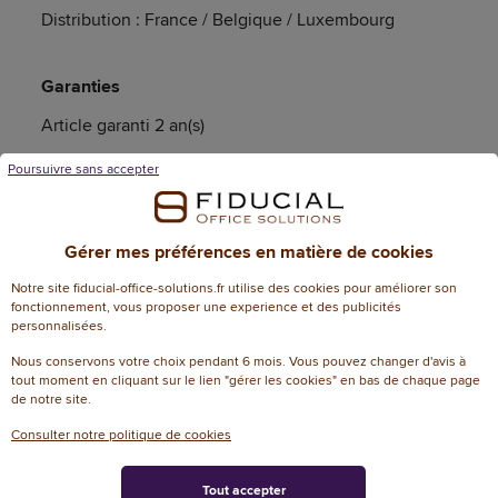
Distribution : France / Belgique / Luxembourg
Garanties
Article garanti 2 an(s)
Poursuivre sans accepter
Caractéristiques techniques
Gérer mes préférences en matière de cookies
Informations génériques
Notre site fiducial-office-solutions.fr utilise des cookies pour améliorer son
fonctionnement, vous proposer une experience et des publicités
personnalisées.
Référence
149973
Nous conservons votre choix pendant 6 mois. Vous pouvez changer d'avis à
tout moment en cliquant sur le lien "gérer les cookies" en bas de chaque page
Référence fabricant
9T9J3AA
de notre site.
Dimensions
Consulter notre politique de cookies
Garantie N+1
2
Tout accepter