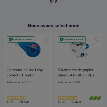
1
/
7
Nous avons sélectionné
Meilleure vente
Meilleure vente
Correcteur à sec Easy
5 Ramettes de papier
correct - Tipp-Ex
blanc - A4 - 80g - REY
Référence : 142245
Référence : 137154
4.7
/
5
-
29
avis
4.9
/
5
-
87
avis