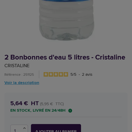
2 Bonbonnes d'eau 5 litres - Cristaline
CRISTALINE
5
/
5
-
2
avis
Référence : 251125
Voir la description
5,64 € HT
(5,95 € TTC)
EN STOCK, LIVRÉ EN 24/48H
AJOUTER AU PANIER