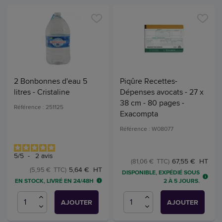
2 Bonbonnes d'eau 5
Piqûre Recettes-
litres - Cristaline
Dépenses avocats - 27 x
38 cm - 80 pages -
Référence : 251125
Exacompta
Référence : W08077
5
/
5
-
2
avis
67,55 € HT
(81,06 € TTC)
5,64 € HT
(5,95 € TTC)
DISPONIBLE, EXPÉDIÉ SOUS
EN STOCK, LIVRÉ EN 24/48H
2 À 5 JOURS.
AJOUTER
AJOUTER