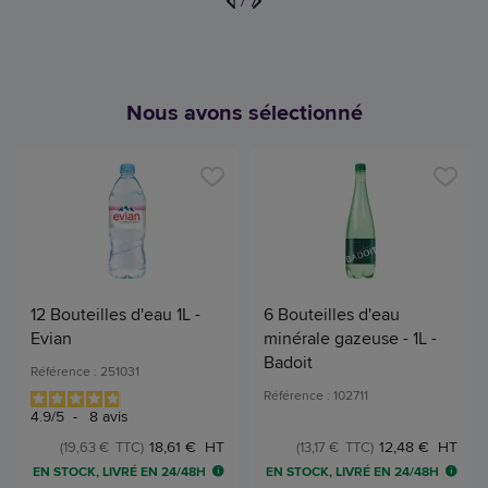
1
/
7
Nous avons sélectionné
12 Bouteilles d'eau 1L -
6 Bouteilles d'eau
Evian
minérale gazeuse - 1L -
Badoit
Référence : 251031
Référence : 102711
4.9
/
5
-
8
avis
18,61 € HT
12,48 € HT
(19,63 € TTC)
(13,17 € TTC)
EN STOCK, LIVRÉ EN 24/48H
EN STOCK, LIVRÉ EN 24/48H