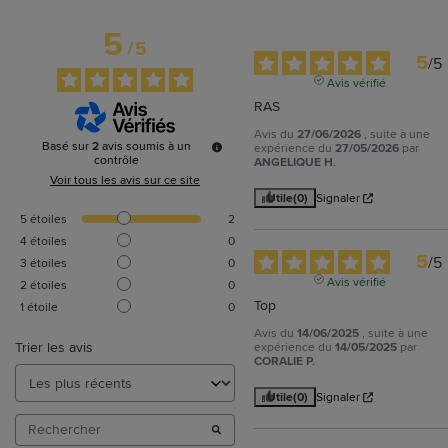
5
/
5
5
/
5
Avis vérifié
RAS
Avis du
27/06/2026
, suite à une
Basé sur
2
avis soumis à un
expérience du
27/05/2026
par
contrôle
ANGELIQUE H.
Voir tous les avis sur ce site
Utile
(0)
Signaler
5
étoiles
2
4
étoiles
0
5
/
5
3
étoiles
0
Avis vérifié
2
étoiles
0
Top
1
étoile
0
Avis du
14/06/2025
, suite à une
Trier les avis
expérience du
14/05/2025
par
CORALIE P.
Utile
(0)
Signaler