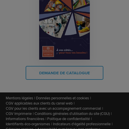
DEMANDE DE CATALOGUE
Mentions légales
Données personnelles et cookies
CGV applicables aux clients du canal web
CGV pour les clients avec un accompagnement commercial
CGV Imprimerie
Conditions générales d'utilisation du site (CGU)
Informations financières
Politique de confidentialité
Identifiants éco-organismes
Indicateurs d'égalité professionnelle
Gérer les cookies
Accessibilité numérique : non conforme