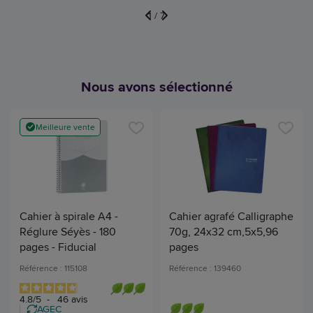
1
/
7
Nous avons sélectionné
Meilleure vente
Cahier à spirale A4 -
Cahier agrafé Calligraphe
Réglure Séyès - 180
70g, 24x32 cm,5x5,96
pages - Fiducial
pages
Référence : 115108
Référence : 139460
4.8
/
5
-
46
avis
AGEC