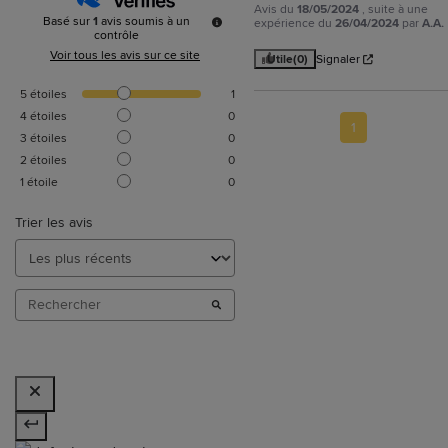
Avis du
18/05/2024
, suite à une
Basé sur
1
avis soumis à un
expérience du
26/04/2024
par
A.A.
contrôle
Voir tous les avis sur ce site
Utile
(0)
Signaler
5
étoiles
1
4
étoiles
0
1
3
étoiles
0
2
étoiles
0
1
étoile
0
Trier les avis