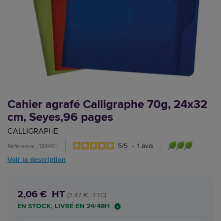
Cahier agrafé Calligraphe 70g, 24x32
cm, Seyes,96 pages
CALLIGRAPHE
5
/
5
-
1
avis
Référence : 139461
Voir la description
2,06 € HT
(2,47 € TTC)
EN STOCK, LIVRÉ EN 24/48H