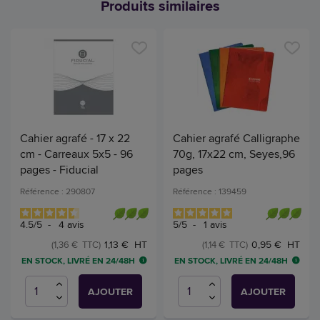
Produits similaires
Cahier agrafé - 17 x 22
Cahier agrafé Calligraphe
cm - Carreaux 5x5 - 96
70g, 17x22 cm, Seyes,96
pages - Fiducial
pages
Référence : 290807
Référence : 139459
4.5
/
5
-
4
avis
5
/
5
-
1
avis
1,13 € HT
0,95 € HT
(1,36 € TTC)
(1,14 € TTC)
EN STOCK, LIVRÉ EN 24/48H
EN STOCK, LIVRÉ EN 24/48H
AJOUTER
AJOUTER