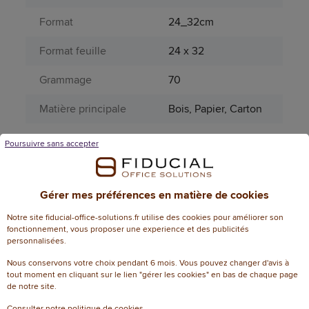
Format
24_32cm
Format feuille
24 x 32
Grammage
70
Matière principale
Bois, Papier, Carton
Nombre de pages
96
Poursuivre sans accepter
Page catalogue
736
année N
Gérer mes préférences en matière de cookies
Perforation
Sans
Notre site fiducial-office-solutions.fr utilise des cookies pour améliorer son
fonctionnement, vous proposer une experience et des publicités
Pourcentage FSC
100%
personnalisées.
Nous conservons votre choix pendant 6 mois. Vous pouvez changer d'avis à
Pourcentage PEFC
100
tout moment en cliquant sur le lien "gérer les cookies" en bas de chaque page
de notre site.
Produit dangereux
Non
Consulter notre politique de cookies