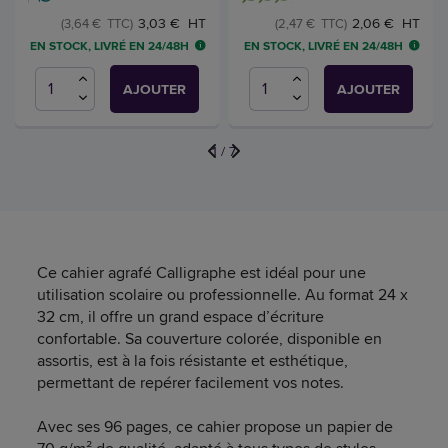
3,03 € HT
2,06 € HT
(3,64 € TTC)
(2,47 € TTC)
EN STOCK, LIVRÉ EN 24/48H
EN STOCK, LIVRÉ EN 24/48H
AJOUTER
AJOUTER
1
/
7
Ce cahier agrafé Calligraphe est idéal pour une
utilisation scolaire ou professionnelle. Au format 24 x
32 cm, il offre un grand espace d’écriture
confortable. Sa couverture colorée, disponible en
assortis, est à la fois résistante et esthétique,
permettant de repérer facilement vos notes.
Avec ses 96 pages, ce cahier propose un papier de