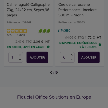
Cahier agrafé Calligraphe
Cire de carrosserie
70g, 24x32 cm, Seyes,96
Performance - incolore -
pages
500 ml - Nigrin
Référence : 139461
Référence : W55663
AGEC
5
/
5
-
1
avis
11,72 € HT
(14,06 € TTC)
2,06 € HT
(2,47 € TTC)
DISPONIBLE, EXPÉDIÉ SOUS
EN STOCK, LIVRÉ EN 24/48H
2 À 5 JOURS.
AJOUTER
AJOUTER
1
/
9
Fiducial Office Solutions en Europe