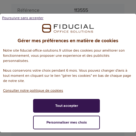
Référence
113555
Poursuivre sans accepter
Référence fabricant
47384
Dimensions
Gérer mes préférences en matière de cookies
Dimensions
L 2 m
Notre site fiducial-office-solutions.fr utilise des cookies pour améliorer son
fonctionnement, vous proposer une experience et des publicités
Garantie N+1
20
personnalisées.
Attributs spécifiques
Nous conservons votre choix pendant 6 mois. Vous pouvez changer d'avis à
tout moment en cliquant sur le lien "gérer les cookies" en bas de chaque page
Aérosol
Non
de notre site.
Consulter notre politique de cookies
Catégorie du câble
6
Tout accepter
Couleur (sauvegarde
blanc
PRO185)
Personnaliser mes choix
Longueur du câble
2