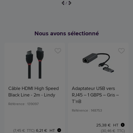
1
/
7
Nous avons sélectionné
Câble HDMI High Speed
Adaptateur USB vers
Black Line - 2m - Lindy
RJ45 – 1 GBPS – Gris –
T’nB
Référence : 139097
Référence : 148753
25,38 € HT
6,21 € HT
(7,45 € TTC)
(30,46 € TTC)