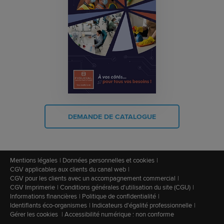
DEMANDE DE CATALOGUE
Mentions légales
Données personnelles et cookies
CGV applicables aux clients du canal web
CGV pour les clients avec un accompagnement commercial
CGV Imprimerie
Conditions générales d'utilisation du site (CGU)
Informations financières
Politique de confidentialité
Identifiants éco-organismes
Indicateurs d'égalité professionnelle
Gérer les cookies
Accessibilité numérique : non conforme