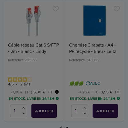
Câble réseau Cat.6 S/FTP
Chemise 3 rabats - A4 -
- 2m - Blanc - Lindy
PP recyclé - Bleu - Leitz
Référence : 113555
Référence : 143885
AGEC
4
/
5
-
2
avis
5,90 € HT
3,55 € HT
(7,08 € TTC)
(4,26 € TTC)
EN STOCK, LIVRÉ EN 24/48H
EN STOCK, LIVRÉ EN 24/48H
AJOUTER
AJOUTER