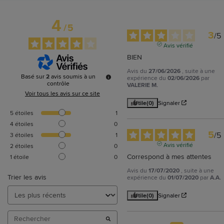
4
/
5
3
/
5
Avis vérifié
BIEN
Avis du
27/06/2026
, suite à une
Basé sur
2
avis soumis à un
expérience du
02/06/2026
par
contrôle
VALERIE M.
Voir tous les avis sur ce site
Utile
(0)
Signaler
5
étoiles
1
4
étoiles
0
5
/
5
3
étoiles
1
Avis vérifié
2
étoiles
0
Correspond à mes attentes
1
étoile
0
Avis du
17/07/2020
, suite à une
Trier les avis
expérience du
01/07/2020
par
A.A.
Utile
(0)
Signaler