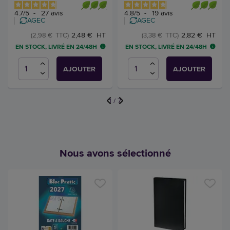
4.7
/
5
-
27
avis
4.8
/
5
-
19
avis
AGEC
AGEC
2,48 € HT
2,82 € HT
(2,98 € TTC)
(3,38 € TTC)
EN STOCK, LIVRÉ EN 24/48H
EN STOCK, LIVRÉ EN 24/48H
AJOUTER
AJOUTER
1
/
7
Nous avons sélectionné