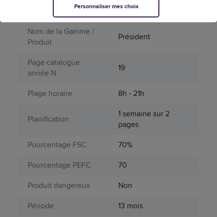
Personnaliser mes choix
Multilingue
Non
Nom de la Gamme /
Président
Produit
Page catalogue
19
année N
Plage horaire
8h - 21h
1 semaine sur 2
Planification
pages
Pourcentage FSC
70%
Pourcentage PEFC
70
Produit dangereux
Non
Période
13 mois