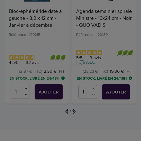
Bloc-éphéméride date à
Agenda semainier spirale
gauche - 8,2 x 12 cm -
Ministre - 16x24 cm - Noir
Janvier à décembre
- QUO VADIS
Référence : 120215
Référence : 120180
5
/
5
-
3
avis
AGEC
4.5
/
5
-
32
avis
2,39 € HT
19,36 € HT
(2,87 € TTC)
(23,23 € TTC)
EN STOCK, LIVRÉ EN 24/48H
EN STOCK, LIVRÉ EN 24/48H
AJOUTER
AJOUTER
1
/
7