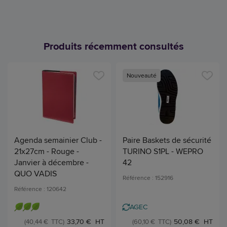
Produits récemment consultés
Nouveauté
Agenda semainier Club -
Paire Baskets de sécurité
21x27cm - Rouge -
TURINO S1PL - WEPRO
Janvier à décembre -
42
QUO VADIS
Référence : 152916
Référence : 120642
AGEC
33,70 € HT
50,08 € HT
(40,44 € TTC)
(60,10 € TTC)