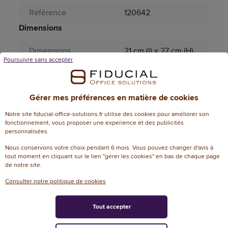
Référence
120642
Dimensions
Dimensions
21 cm (l) x 27 cm (H)
Poursuivre sans accepter
Attributs spécifiques
Aérosol
Non
Gérer mes préférences en matière de cookies
Couleur (sauvegarde
Notre site fiducial-office-solutions.fr utilise des cookies pour améliorer son
rouge
PRO185)
fonctionnement, vous proposer une experience et des publicités
personnalisées.
Couleur papier
blanc
Nous conservons votre choix pendant 6 mois. Vous pouvez changer d'avis à
tout moment en cliquant sur le lien "gérer les cookies" en bas de chaque page
Couleurs
de notre site.
rouge
d'impression
Consulter notre politique de cookies
Fréquence horaire
30 min
Tout accepter
Matière principale
Bois, Papier, Carton