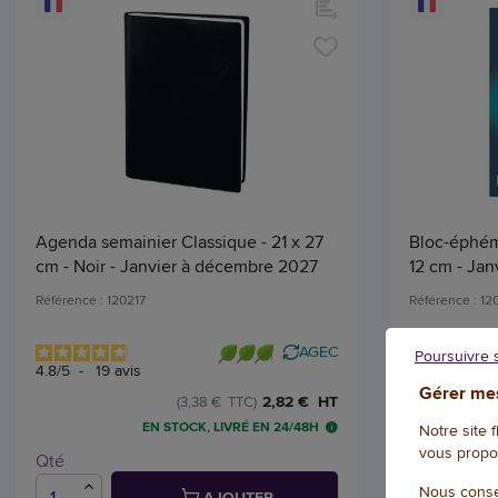
Agenda semainier Classique - 21 x 27
Bloc-éphém
cm - Noir - Janvier à décembre 2027
12 cm - Ja
Référence : 120217
Référence : 12
AGEC
Poursuivre 
4.8
/
5
-
19
avis
4.5
/
5
-
32
a
Gérer mes
2,82 € HT
(3,38 € TTC)
EN STOCK, LIVRÉ EN 24/48H
Notre site 
vous propo
Qté
Qté
Nous conse
AJOUTER