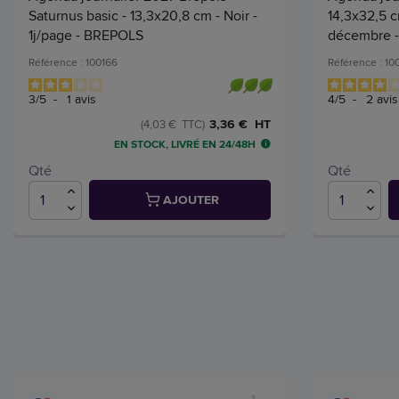
Saturnus basic - 13,3x20,8 cm - Noir -
14,3x32,5 c
1j/page - BREPOLS
décembre 
Référence : 100166
Référence : 10
3
/
5
-
1
avis
4
/
5
-
2
avis
3,36 € HT
(4,03 € TTC)
EN STOCK, LIVRÉ EN 24/48H
Qté
Qté
AJOUTER