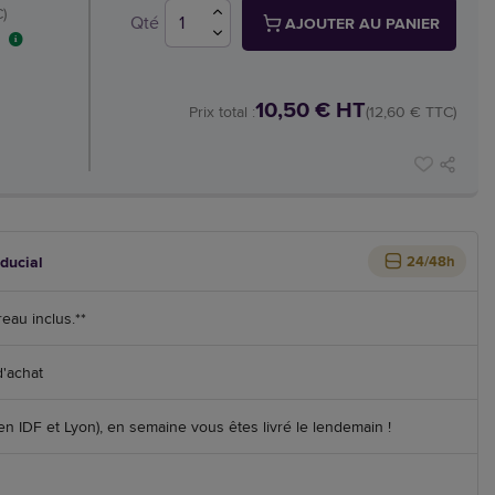
)
Qté
AJOUTER AU PANIER
10,50 € HT
Prix total :
(12,60 € TTC)
iducial
24/48h
reau inclus.**
d'achat
 IDF et Lyon), en semaine vous êtes livré le lendemain !