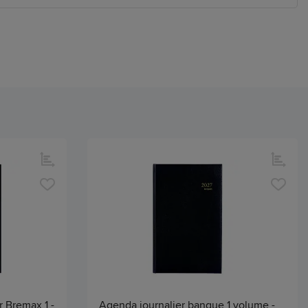
r Bremax 1 -
Agenda journalier banque 1 volume -