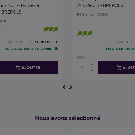
m - Noir - Janvier à
21 x 29 cm - BREPOLS
- BREPOLS
Référence : 120690
0168
16,89 € HT
(20,27 € TTC)
(35,64 € TTC)
EN STOCK, LIVRÉ EN 24/48H
EN STOCK, LIVRÉ
Qté
AJOUTER
AJOU
1
/
2
Nous avons sélectionné