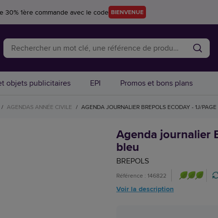
re 30% 1ère commande avec le code
BIENVENUE
t objets publicitaires
EPI
Promos et bons plans
/
AGENDAS ANNÉE CIVILE
/
AGENDA JOURNALIER BREPOLS ECODAY - 1J/PAGE -
Agenda journalier B
bleu
BREPOLS
Référence : 146822
Voir la description