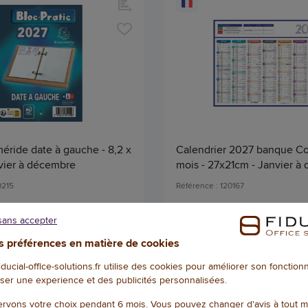
éride date à gauche - 8,2 x
Calendrier 2027 banque Co
nvier à décembre
mois - 27x21cm - Janvier à
0215
Référence : 120167
sans accepter
vis
4.3
/
5
-
21
avis
 préférences en matière de cookies
2,39 € HT
(2,87 € TTC)
(0,34 € TTC
EN STOCK, LIVRÉ EN 24/48H
EN STOCK, LIVRÉ
fiducial-office-solutions.fr utilise des cookies pour améliorer son fonctio
ser une experience et des publicités personnalisées.
Qté
rvons votre choix pendant 6 mois. Vous pouvez changer d'avis à tout 
AJOUTER
AJOU