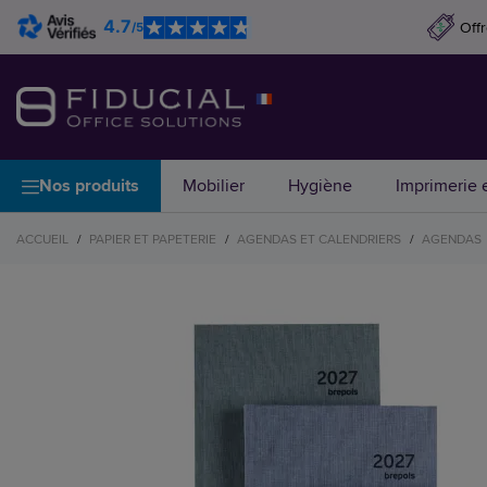
4.7
Off
/5
Nos produits
Mobilier
Hygiène
Imprimerie e
ACCUEIL
/
PAPIER ET PAPETERIE
/
AGENDAS ET CALENDRIERS
/
AGENDAS