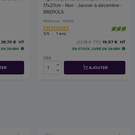
17x27cm - Noir - Janvier à décembre -
BREPOLS
Référence : 100169
5
/
5
-
1
avis
29,70 € HT
19,57 € HT
(23,48 € TTC)
 EN 24/48H
EN STOCK, LIVRÉ EN 24/48H
Qté
TER
AJOUTER