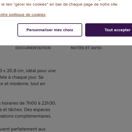
r le lien "gérer les cookies" en bas de chaque page de notre site.
otre politique de cookies
1
/
2
Personnaliser mes choix
Tout accepter
DOCUMENTATION
NOTES ET AVIS+
3 x 20,8 cm, idéal pour une
iée à chaque jour. Sa
te et moderne, tout en
 horaires de 7h00 à 22h30,
s et tâches. Des espaces
mations complémentaires.
vient parfaitement aux