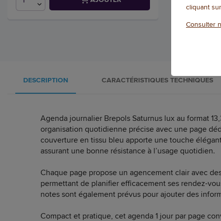
cliquant su
Consulter n
DESCRIPTION
CARACTÉRISTIQUES TECHNIQUES
Agenda journalier Brepols Saturnus lux au format 13,
organisation quotidienne précise avec une page déd
couverture en tissu bleu apporte une touche élégan
assurant une bonne résistance à l’usage quotidien.
Chaque page propose un agencement clair avec des
permettant de planifier efficacement ses rendez-vou
notes sont également prévus pour ajouter des infor
Compact et pratique, cet agenda 1 jour par page con