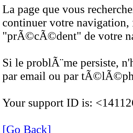
La page que vous recherche
continuer votre navigation, 
"prÃ©cÃ©dent" de votre na
Si le problÃ¨me persiste, n
par email ou par tÃ©lÃ©p
Your support ID is: <141
[Go Back]