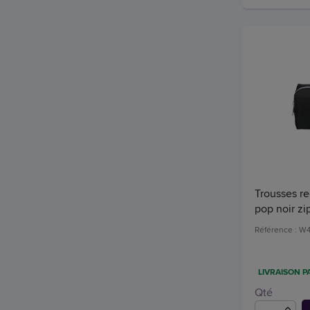
Trousses re
pop noir zi
Référence : W
LIVRAISON P
Qté