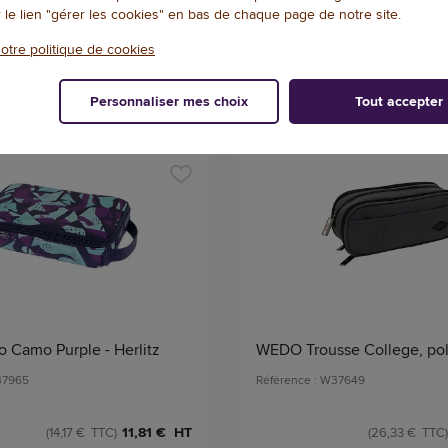
Qté
r le lien "gérer les cookies" en bas de chaque page de notre site.
AJOUTER
AJOU
otre politique de cookies
Personnaliser mes choix
Tout accepter
 Camo Purple - Herlitz
WEDO Trousse College, poly
37965
Référence : W37649
11,81 € HT
(14,17 € TTC)
(26,33 € TTC)