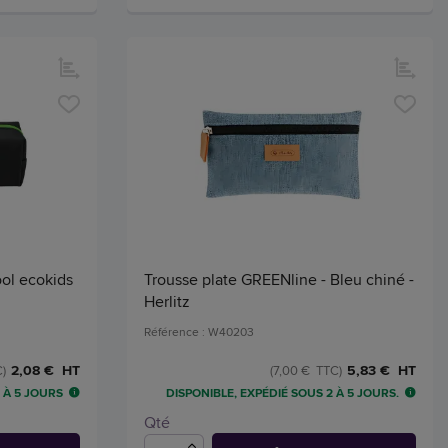
ool ecokids
Trousse plate GREENline - Bleu chiné -
Herlitz
Référence : W40203
2,08 € HT
5,83 € HT
)
(7,00 € TTC)
 À 5 JOURS
DISPONIBLE, EXPÉDIÉ SOUS 2 À 5 JOURS.
Qté