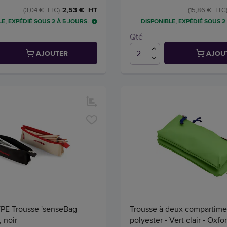
2,53 € HT
(3,04 € TTC)
(15,86 € TTC
E, EXPÉDIÉ SOUS 2 À 5 JOURS.
DISPONIBLE, EXPÉDIÉ SOUS 2
Qté
AJOUTER
AJOU
E Trousse 'senseBag
Trousse à deux compartime
, noir
polyester - Vert clair - Oxfo