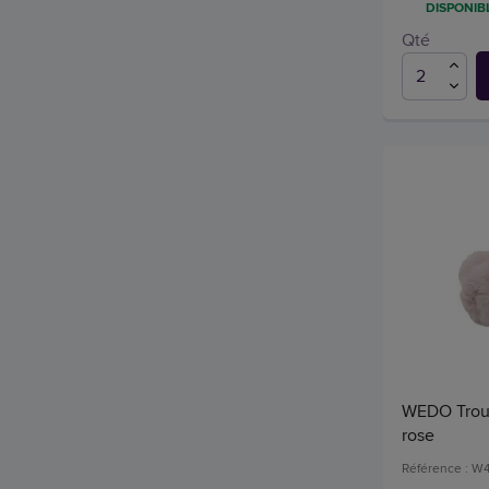
DISPONIBL
Qté
WEDO Trous
rose
Référence : W