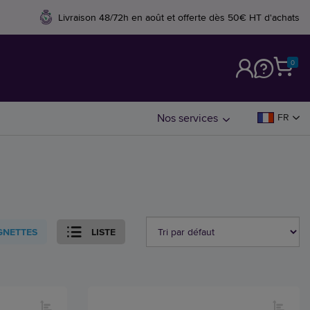
Livraison 48/72h en août et offerte dès 50€ HT d'achats
0
M
Nos services
FR
GNETTES
LISTE