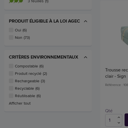
3 feuilles
(1)
PRODUIT ÉLIGIBLE À LA LOI AGEC
Oui
(6)
Non
(73)
CRITÈRES ENVIRONNEMENTAUX
Compostable
(6)
Trousse rec
Produit recyclé
(2)
clair - Sign
Rechargeable
(3)
Référence : 10
Recyclable
(6)
Réutilisable
(6)
Afficher tout
Qté