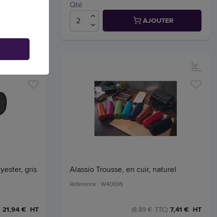
Qté
TER
AJOUTER
ester, gris
Alassio Trousse, en cuir, naturel
Référence : W40695
21,94 € HT
7,41 € HT
(8,89 € TTC)