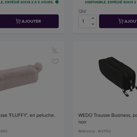
E, EXPÉDIÉ SOUS 2 À 5 JOURS.
DISPONIBLE, EXPÉDIÉ SOUS 2
Qté
AJOUTER
AJOU
se 'FLUFFY', en peluche,
WEDO Trousse Business, po
noir
40113
Référence : W37153