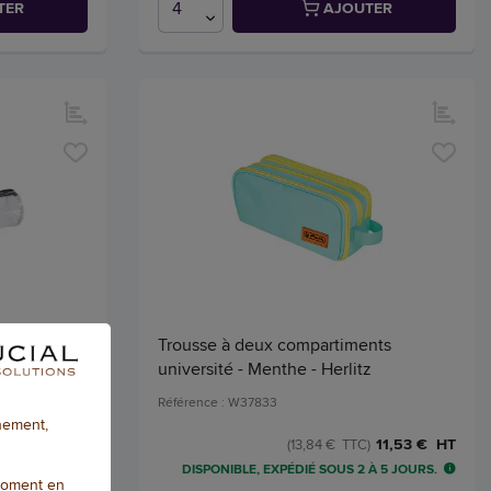
TER
AJOUTER
uel
Trousse à deux compartiments
université - Menthe - Herlitz
Référence : W37833
nnement,
5,79 € HT
11,53 € HT
)
(13,84 € TTC)
 À 5 JOURS
DISPONIBLE, EXPÉDIÉ SOUS 2 À 5 JOURS.
moment en