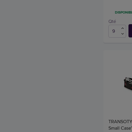
DISPONIBL
Qté
TRANSOTYP
Small Case'