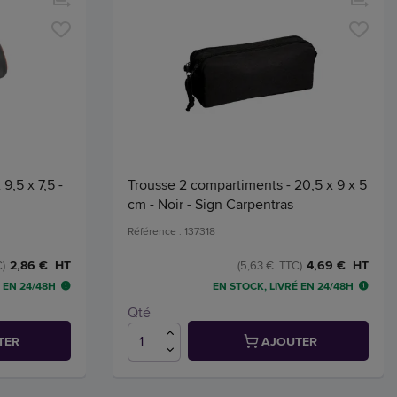
 9,5 x 7,5 -
Trousse 2 compartiments - 20,5 x 9 x 5
cm - Noir - Sign Carpentras
Référence : 137318
2,86 € HT
4,69 € HT
C)
(5,63 € TTC)
 EN 24/48H
EN STOCK, LIVRÉ EN 24/48H
Qté
TER
AJOUTER