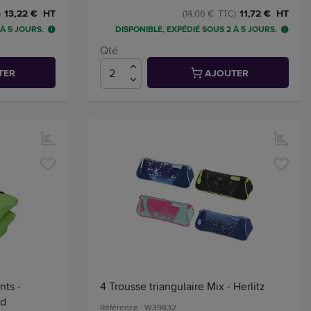
13,22 € HT
11,72 € HT
)
(14,06 € TTC)
 À 5 JOURS.
DISPONIBLE, EXPÉDIÉ SOUS 2 À 5 JOURS.
Qté
TER
AJOUTER
nts -
4 Trousse triangulaire Mix - Herlitz
rd
Référence : W39832