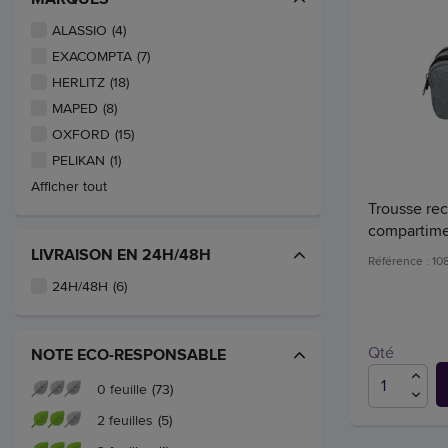
ALASSIO
(4)
EXACOMPTA
(7)
HERLITZ
(18)
MAPED
(8)
OXFORD
(15)
PELIKAN
(1)
Afficher tout
Trousse rec
compartimen
LIVRAISON EN 24H/48H
Référence : 10
24H/48H
(6)
Qté
NOTE ECO-RESPONSABLE
0 feuille
(73)
2 feuilles
(5)