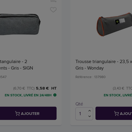
tangulaire - 2
Trousse triangulaire - 23,5 x
ts - Gris - SIGN
Gris - Wonday
8547
Référence : 137980
5,58 € HT
(6,70 € TTC)
(3,43 € TT
EN STOCK, LIVRÉ EN 24/48H
EN STOCK, LIVRÉ
Qté
AJOUTER
AJOU