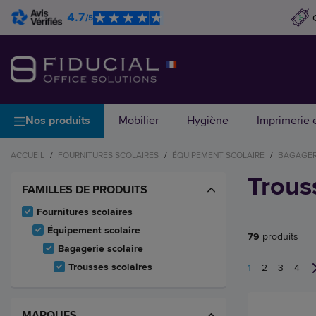
4.7
/5
Nos produits
Mobilier
Hygiène
Imprimerie e
ACCUEIL
/
FOURNITURES SCOLAIRES
/
ÉQUIPEMENT SCOLAIRE
/
BAGAGER
Trous
FAMILLES DE PRODUITS
Fournitures scolaires
Équipement scolaire
79
produits
Bagagerie scolaire
Trousses scolaires
1
2
3
4
MARQUES