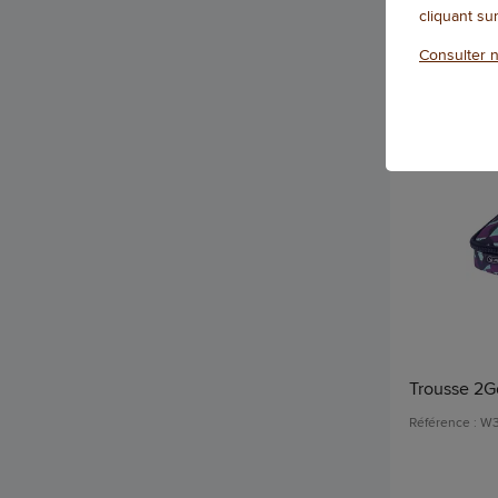
Qté
cliquant su
Consulter n
Trousse 2Go
Référence : W