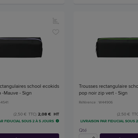
ctangulaires school ecokids
Trousses rectangulaire sch
p -Mauve - Sign
pop noir zip vert - Sign
44541
Référence : W44906
2,08 € HT
(2,50 € TTC)
(2,50 € TTC
AR FIDUCIAL SOUS 2 À 5 JOURS
LIVRAISON PAR FIDUCIAL SOUS 2
Qté