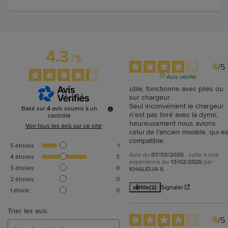
4.3
/
5
4
/
5
Avis vérifié
utile, fonctionne avec piles ou 
sur chargeur. 

Seul inconvénient le chargeur 
Basé sur
4
avis soumis à un
n'est pas livré avec la dymo, 
contrôle
heureusement nous avions 
Voir tous les avis sur ce site
celui de l'ancien modèle, qui est
compatible.
5
étoiles
1
Avis du
07/03/2025
, suite à une
4
étoiles
3
expérience du
13/02/2025
par
3
étoiles
0
KHALIDJA S.
2
étoiles
0
Utile
(2)
Signaler
1
étoile
0
Trier les avis
4
/
5