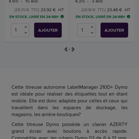
4.9
/
5
-
15
avis
4.3
/
5
-
3
avis
23,92 € HT
23,48 € HT
(28,70 € TTC)
(28,18 € TTC)
EN STOCK, LIVRÉ EN 24/48H
EN STOCK, LIVRÉ EN 24/48H
AJOUTER
AJOUTER
1
/
7
Cette titreuse autonome LabelManager 210D+ Dymo
est idéale pour réaliser des étiquettes tout en étant
mobile. Elle est donc adaptée pour celles et ceux qui
travaillent dans les espaces de stockage, les
magasins, les arrière-boutiques?
Cette titreuse Dymo possède un clavier AZERTY
grand écran avec boutons à accès rapide.
Compatible avec les rubans Dymo D1 de 6 à 12 mm,