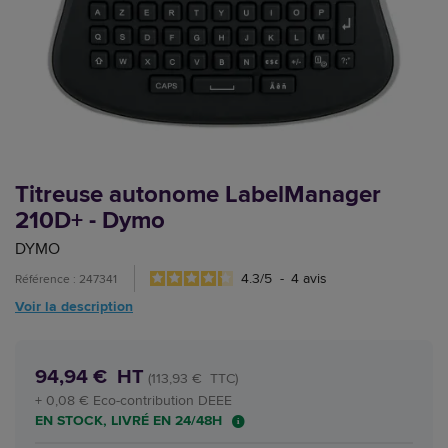
Titreuse autonome LabelManager
210D+ - Dymo
DYMO
4.3
/
5
-
4
avis
Référence : 247341
Voir la description
94,94 € HT
(113,93 € TTC)
+ 0,08 € Eco-contribution DEEE
EN STOCK, LIVRÉ EN 24/48H