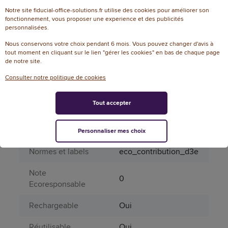
Notre site fiducial-office-solutions.fr utilise des cookies pour améliorer son
Répétition
fonctionnement, vous proposer une experience et des publicités
Oui
d'impression
personnalisées.
Nous conservons votre choix pendant 6 mois. Vous pouvez changer d'avis à
Type d'alimentation
Piles
tout moment en cliquant sur le lien "gérer les cookies" en bas de chaque page
de notre site.
Type de ruban
Dymo D1
Consulter notre politique de cookies
Informations environnementales
Tout accepter
% de recyclable
72
Contenu recyclable
Oui
Personnaliser mes choix
Normes et labels
eco_contribution_d3e
Note
0
Ecoresponsable
Rechargeable
Oui
Réutilisable
Oui