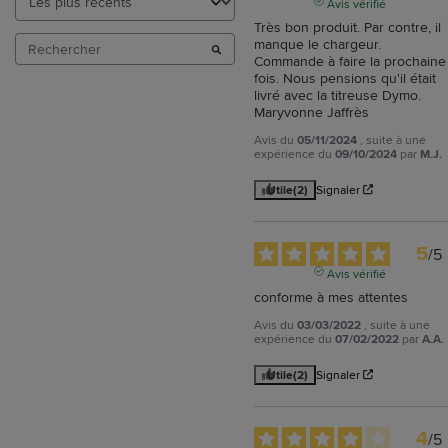
Avis vérifié
Très bon produit. Par contre, il 
manque le chargeur. 
Commande à faire la prochaine 
fois. Nous pensions qu'il était 
livré avec la titreuse Dymo.

Maryvonne Jaffrès
Avis du
05/11/2024
, suite à une
expérience du
09/10/2024
par
M.J.
Utile
(2)
Signaler
5
/
5
Avis vérifié
conforme à mes attentes
Avis du
03/03/2022
, suite à une
expérience du
07/02/2022
par
A.A.
Utile
(2)
Signaler
4
/
5