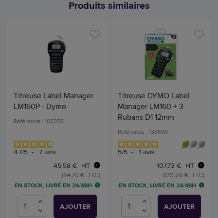
Produits similaires
Titreuse Label Manager
Titreuse DYMO Label
LM160P - Dymo
Manager LM160 + 3
Rubans D1 12mm
Référence : 102358
Référence : 138599
4.7
/
5
-
7
avis
5
/
5
-
1
avis
45,58 € HT
107,73 € HT
(54,70 € TTC)
(129,28 € TTC)
EN STOCK, LIVRÉ EN 24/48H
EN STOCK, LIVRÉ EN 24/48H
AJOUTER
AJOUTER