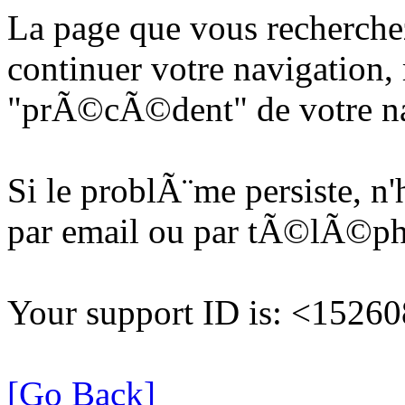
La page que vous recherche
continuer votre navigation, 
"prÃ©cÃ©dent" de votre na
Si le problÃ¨me persiste, n
par email ou par tÃ©lÃ©p
Your support ID is: <152
[Go Back]