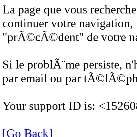
La page que vous recherche
continuer votre navigation, 
"prÃ©cÃ©dent" de votre na
Si le problÃ¨me persiste, n
par email ou par tÃ©lÃ©p
Your support ID is: <152
[Go Back]