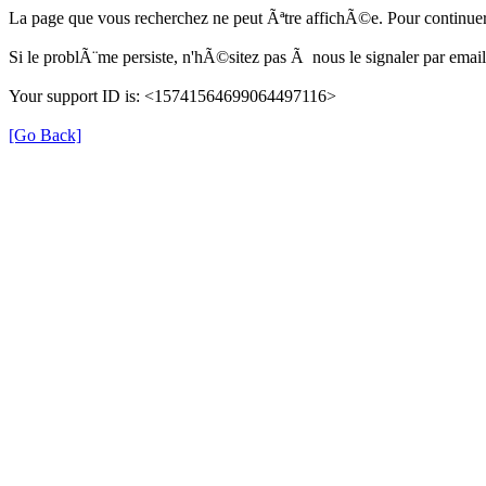
La page que vous recherchez ne peut Ãªtre affichÃ©e. Pour continuer
Si le problÃ¨me persiste, n'hÃ©sitez pas Ã nous le signaler par em
Your support ID is: <15741564699064497116>
[Go Back]