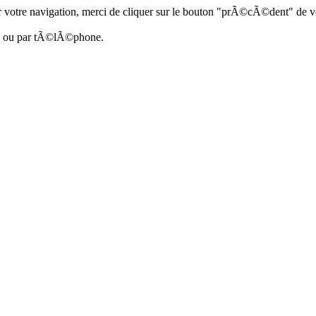
 votre navigation, merci de cliquer sur le bouton "prÃ©cÃ©dent" de vo
ail ou par tÃ©lÃ©phone.